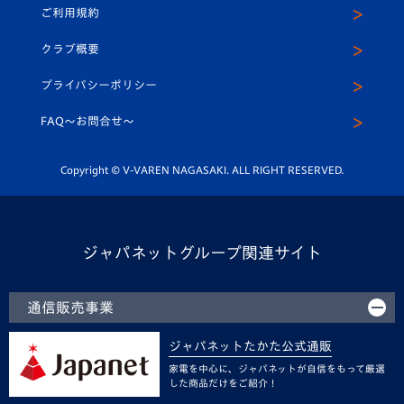
ご利用規約
アカデミー
U-15
応援メディア
法人限定 VIP BOX
ヴィヴィくんインスタグラム
クラブ概要
スクール
U-12
メディア出演情報
プライバシーポリシー
公式LINE＠
スクール
FAQ〜お問合せ〜
平和祈念活動
Youtube公式チャンネル
ホームタウン活動
Copyright © V-VAREN NAGASAKI. ALL RIGHT RESERVED.
ジャパネットグループ関連サイト
通信販売事業
ジャパネットたかた公式通販
家電を中心に、ジャパネットが自信をもって厳選
した商品だけをご紹介！