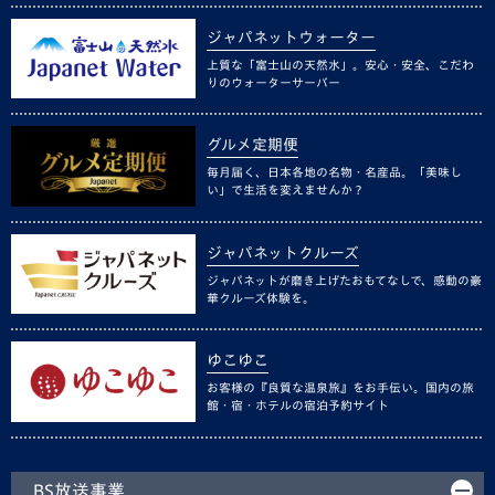
ジャパネットウォーター
上質な「富士山の天然水」。安心・安全、こだわ
りのウォーターサーバー
グルメ定期便
毎月届く、日本各地の名物・名産品。「美味し
い」で生活を変えませんか？
ジャパネットクルーズ
ジャパネットが磨き上げたおもてなしで、感動の豪
華クルーズ体験を。
ゆこゆこ
お客様の『良質な温泉旅』をお手伝い。国内の旅
館・宿・ホテルの宿泊予約サイト
BS放送事業