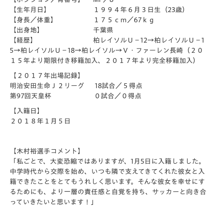
【生年月日】 １９９４年６月３日生（23歳）
【身長／体重】 １７５ｃｍ／67ｋｇ
【出身地】 千葉県
【経歴】 柏レイソルＵ－12→柏レイソルＵ－1
5→柏レイソルＵ－18→柏レイソル→Ｖ・ファーレン長崎（２０
１５年より期限付き移籍加入、２０１７年より完全移籍加入）
【２０１７年出場記録】
明治安田生命Ｊ２リーグ 18試合／５得点
第97回天皇杯 ０試合／０得点
【入籍日】
２０１８年１月５日
【木村裕選手コメント】
「私ごとで、大変恐縮ではありますが、1月5日に入籍しました。
中学時代から交際を始め、いつも隣で支えてきてくれた彼女と入
籍できたことをとてもうれしく思います。そんな彼女を幸せにす
るためにも、より一層の責任感と自覚を持ち、サッカーと向き合
っていきたいと思います！」