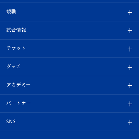
トップチーム
クラブプロフィール
観戦
クラブ
フィロソフィー
観戦ルール
試合情報
試合情報
クラブ概要
観戦ツアー
試合日程/結果
チケット
ファンクラブ
エンブレム紹介
はじめての観戦ガイド
順位表
チケット
グッズ
チケット
選手プロフィール
Revive Team
フォトギャラリー
シーズンシート
オンラインショップ
アカデミー
イベント
スタッフプロフィール
スタジアムへのアクセス
スタジアムグルメ
V-LOVERS（ファンクラブ）
2026-27ユニフォーム
メディア
育成からのお知らせ
パートナー
マスコット紹介
ヴィヴィくんの長崎おもてなしガイド
はじめての観戦ガイド
プレイヤーズスイート
店舗情報
グッズ
アカデミー
チームスケジュール
V-EXPRESS
パートナー企業一覧
SNS
（ユニフォーム入場）
ホームタウン
U-18
クラブハウス（練習場）
パートナー募集
公式Twitter