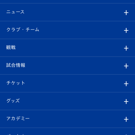
ニュース
すべて
クラブ・チーム
トップチーム
クラブプロフィール
観戦
クラブ
フィロソフィー
観戦ルール
試合情報
試合情報
クラブ概要
観戦ツアー
試合日程/結果
チケット
ファンクラブ
エンブレム紹介
はじめての観戦ガイド
順位表
チケット
グッズ
チケット
選手プロフィール
Revive Team
フォトギャラリー
シーズンシート
オンラインショップ
アカデミー
イベント
スタッフプロフィール
スタジアムへのアクセス
スタジアムグルメ
V-LOVERS（ファンクラブ）
2026-27ユニフォーム
メディア
育成からのお知らせ