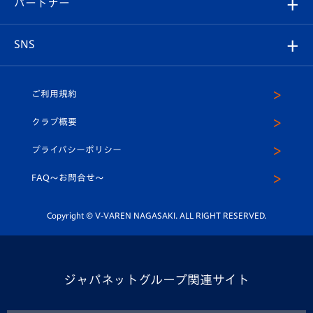
パートナー
マスコット紹介
ヴィヴィくんの長崎おもてなしガイド
はじめての観戦ガイド
プレイヤーズスイート
店舗情報
グッズ
アカデミー
チームスケジュール
V-EXPRESS
パートナー企業一覧
SNS
（ユニフォーム入場）
ホームタウン
U-18
クラブハウス（練習場）
パートナー募集
公式Twitter
ご利用規約
アカデミー
U-15
応援メディア
法人限定 VIP BOX
ヴィヴィくんインスタグラム
クラブ概要
スクール
U-12
メディア出演情報
プライバシーポリシー
公式LINE＠
スクール
FAQ〜お問合せ〜
平和祈念活動
Youtube公式チャンネル
ホームタウン活動
Copyright © V-VAREN NAGASAKI. ALL RIGHT RESERVED.
ジャパネットグループ関連サイト