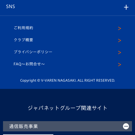
グッズ
アカデミー
チームスケジュール
V-EXPRESS
パートナー企業一覧
SNS
（ユニフォーム入場）
ホームタウン
U-18
クラブハウス（練習場）
パートナー募集
公式Twitter
ご利用規約
アカデミー
U-15
応援メディア
法人限定 VIP BOX
ヴィヴィくんインスタグラム
クラブ概要
スクール
U-12
メディア出演情報
プライバシーポリシー
公式LINE＠
スクール
FAQ〜お問合せ〜
平和祈念活動
Youtube公式チャンネル
ホームタウン活動
Copyright © V-VAREN NAGASAKI. ALL RIGHT RESERVED.
ジャパネットグループ関連サイト
通信販売事業