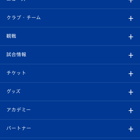
すべて
クラブ・チーム
トップチーム
クラブプロフィール
観戦
クラブ
フィロソフィー
観戦ルール
試合情報
試合情報
クラブ概要
観戦ツアー
試合日程/結果
チケット
ファンクラブ
エンブレム紹介
はじめての観戦ガイド
順位表
チケット
グッズ
チケット
選手プロフィール
Revive Team
フォトギャラリー
シーズンシート
オンラインショップ
アカデミー
イベント
スタッフプロフィール
スタジアムへのアクセス
スタジアムグルメ
V-LOVERS（ファンクラブ）
2026-27ユニフォーム
メディア
育成からのお知らせ
パートナー
マスコット紹介
ヴィヴィくんの長崎おもてなしガイド
はじめての観戦ガイド
プレイヤーズスイート
店舗情報