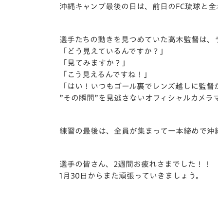
イベント
マスコット紹介
沖縄キャンプ最後の日は、前日のFC琉球と
メディア
チームスケジュール
選手たちの動きを見つめていた高木監督は、
グッズ
クラブハウス（練習
「どう見えているんですか？」
場）
「見てみますか？」
「こう見えるんですね！」
ホームタウン
応援メディア
「はい！いつもゴール裏でレンズ越しに監督
”その瞬間”を見逃さないオフィシャルカメラ
アカデミー
平和祈念活動
スクール
練習の最後は、全員が集まって一本締めで沖
ホームタウン活動
選手の皆さん、2週間お疲れさまでした！！
1月30日からまた頑張っていきましょう。