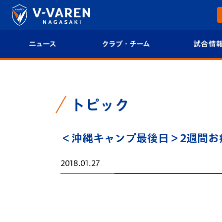
ニュース
クラブ・チーム
試合情
すべて
クラブプロフィール
試合日程/結果
トップチーム
フィロソフィー
試合情報
トピック
クラブ
クラブ概要
順位表
＜沖縄キャンプ最後日＞2週間お
試合情報
エンブレム紹介
U-21 Jリーグ
2018.01.27
ファンクラブ
選手プロフィール
フォトギャラ
チケット
スタッフプロフィール
スタジアムグ