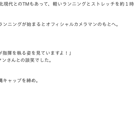
全北現代とのTMもあって、軽いランニングとストレッチを約１
V-EXPRESS（ユニフ
ォーム入場）
ランニングが始まるとオフィシャルカメラマンのもとへ。
が指揮を執る姿を見ていますよ！」
マンさんとの談笑でした。
縄キャップを締め。