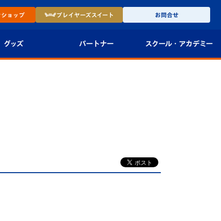
ン
ショップ
プレイヤーズ
スイート
お問合せ
グッズ
パートナー
スクール・
アカデミー
インショップ
パートナー企業一覧
アカデミー
-27ユニフォー
パートナー募集
U-18
法人限定 VIP BOX
U-15
報
U-12
スクール