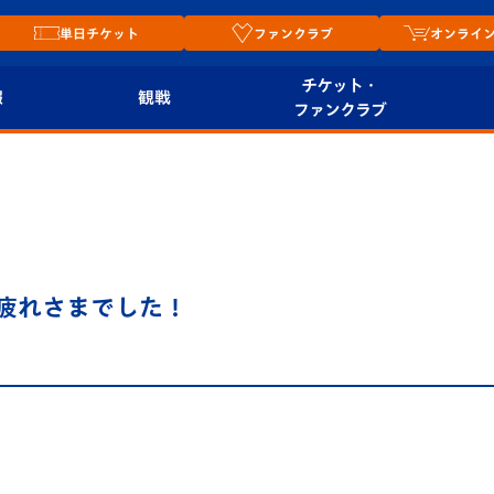
単日チケット
ファンクラブ
オンライ
チケット・
報
観戦
ファンクラブ
観戦ルール
チケット
オンラ
はじめての観戦ガイ
シーズンシート
2026
ド
ム
プレイヤーズスイート
Revive Team
店舗情
疲れさまでした！
関連
V-LOVERS（ファン
スタジアムへのアク
クラブ）
セス
リー
ヴィヴィくんの長崎
ルメ
おもてなしガイド