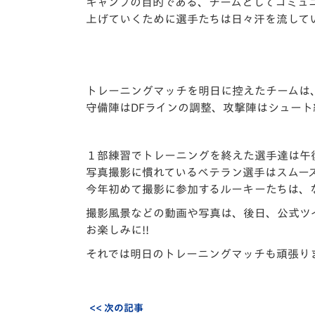
イベント
マスコット紹介
キャンプの目的である、チームとしてコミュ
上げていくために選手たちは日々汗を流してい
メディア
チームスケジュール
グッズ
クラブハウス（練習
場）
トレーニングマッチを明日に控えたチームは
守備陣はDFラインの調整、攻撃陣はシュー
ホームタウン
応援メディア
アカデミー
１部練習でトレーニングを終えた選手達は午
平和祈念活動
写真撮影に慣れているベテラン選手はスムー
スクール
今年初めて撮影に参加するルーキーたちは、
ホームタウン活動
撮影風景などの動画や写真は、後日、公式ツ
お楽しみに!!
それでは明日のトレーニングマッチも頑張り
<< 次の記事