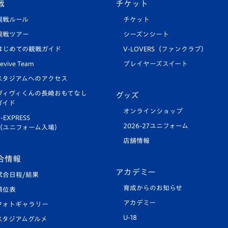
戦
チケット
観戦ルール
チケット
観戦ツアー
シーズンシート
はじめての観戦ガイド
V-LOVERS（ファンクラブ）
evive Team
プレイヤーズスイート
スタジアムへのアクセス
ヴィヴィくんの長崎おもてなし
グッズ
ガイド
オンラインショップ
-EXPRESS
2026-27ユニフォーム
（ユニフォーム入場）
店舗情報
合情報
アカデミー
試合日程/結果
育成からのお知らせ
順位表
アカデミー
フォトギャラリー
U-18
スタジアムグルメ