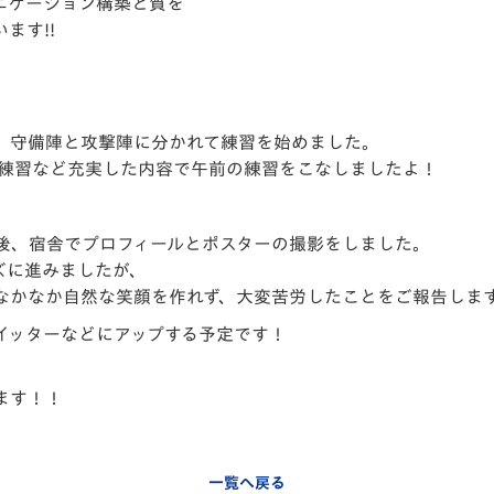
ニケーション構築と質を
V-EXPRESS（ユニフ
ます!!
ォーム入場）
、守備陣と攻撃陣に分かれて練習を始めました。
ト練習など充実した内容で午前の練習をこなしましたよ！
後、宿舎でプロフィールとポスターの撮影をしました。
ズに進みましたが、
なかなか自然な笑顔を作れず、大変苦労したことをご報告しま
イッターなどにアップする予定です！
ます！！
一覧へ戻る