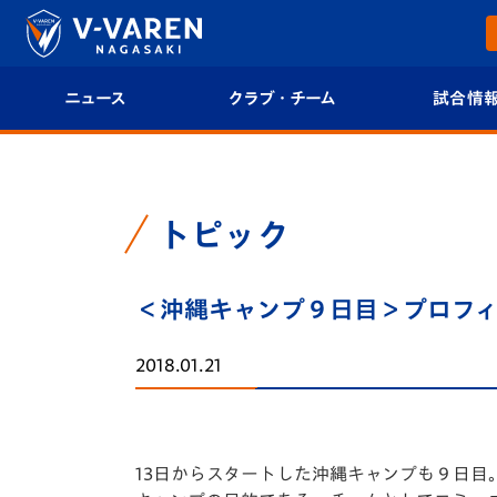
ニュース
クラブ・チーム
試合情
すべて
クラブプロフィール
試合日程/結果
トップチーム
フィロソフィー
試合情報
トピック
クラブ
クラブ概要
順位表
＜沖縄キャンプ９日目＞プロフ
試合情報
エンブレム紹介
U-21 Jリーグ
2018.01.21
ファンクラブ
選手プロフィール
フォトギャラ
チケット
スタッフプロフィール
スタジアムグ
13日からスタートした沖縄キャンプも９日目