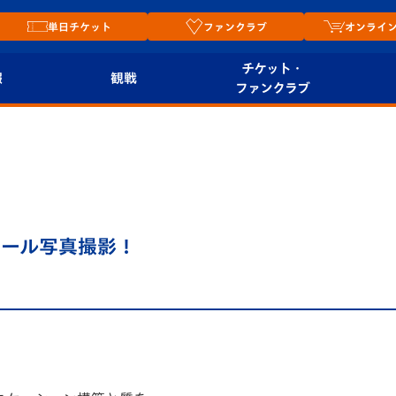
単日チケット
ファンクラブ
オンライ
チケット・
報
観戦
ファンクラブ
観戦ルール
チケット
オンラ
はじめての観戦ガイ
シーズンシート
2026
ド
ム
プレイヤーズスイート
Revive Team
店舗情
ィール写真撮影！
関連
V-LOVERS（ファン
スタジアムへのアク
クラブ）
セス
リー
ヴィヴィくんの長崎
ルメ
おもてなしガイド
。