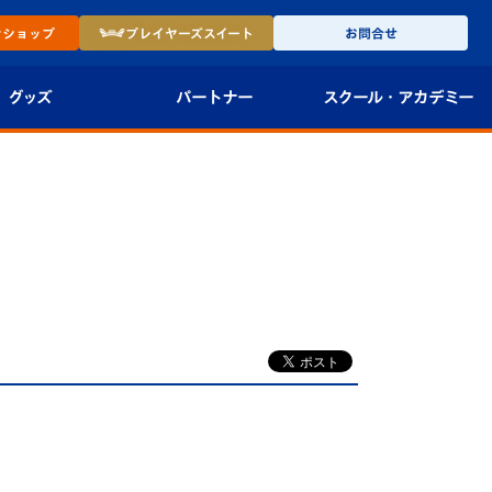
ン
ショップ
プレイヤーズ
スイート
お問合せ
グッズ
パートナー
スクール・
アカデミー
インショップ
パートナー企業一覧
アカデミー
-27ユニフォー
パートナー募集
U-18
法人限定 VIP BOX
U-15
報
U-12
スクール