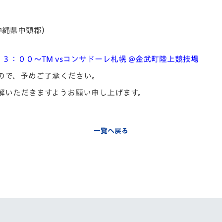
V-EXPRESS（ユニフ
ォーム入場）
沖縄県中頭郡）
１３：００～TM vsコンサドーレ札幌 @金武町陸上競技場
ので、予めご了承ください。
解いただきますようお願い申し上げます。
一覧へ戻る