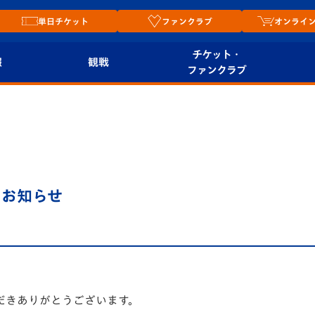
単日チケット
ファンクラブ
オンライ
チケット・
報
観戦
ファンクラブ
観戦ルール
チケット
オンラ
はじめての観戦ガイ
シーズンシート
2026
ド
ム
プレイヤーズスイート
Revive Team
店舗情
のお知らせ
関連
V-LOVERS（ファン
スタジアムへのアク
クラブ）
セス
リー
ヴィヴィくんの長崎
ルメ
おもてなしガイド
だきありがとうございます。