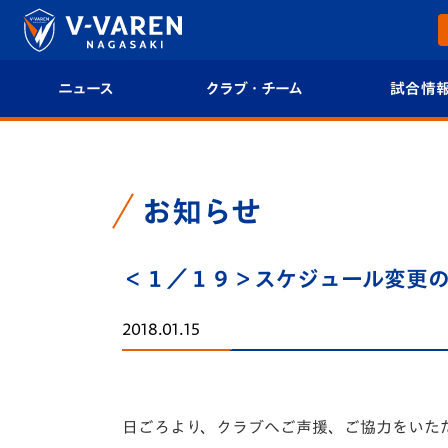
ニュース
クラブ・チーム
試合情
すべて
クラブプロフィール
試合日程/結果
トップチーム
フィロソフィー
試合情報
お知らせ
クラブ
クラブ概要
順位表
＜１／１９＞スケジュール変更
試合情報
エンブレム紹介
U-21 Jリーグ
2018.01.15
ファンクラブ
選手プロフィール
フォトギャラ
チケット
スタッフプロフィール
スタジアムグ
日ごろより、クラブへご声援、ご協力をいた