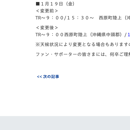
イベント
マスコット紹介
■１月１９日（金）
＜変更前＞
メディア
チームスケジュール
TR〜９：００/１５：３０～ 西原町陸上（
＜変更後＞
グッズ
クラブハウス（練習
TR〜９：００西原町陸上（沖縄県中頭郡）/
場）
※天候状況により変更となる場合もあります
ホームタウン
応援メディア
ファン・サポーターの皆さまには、何卒ご理
アカデミー
平和祈念活動
スクール
<< 次の記事
ホームタウン活動