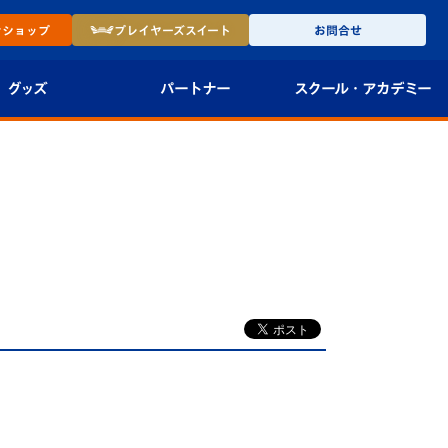
ン
ショップ
プレイヤーズ
スイート
お問合せ
グッズ
パートナー
スクール・
アカデミー
インショップ
パートナー企業一覧
アカデミー
-27ユニフォー
パートナー募集
U-18
法人限定 VIP BOX
U-15
報
U-12
スクール