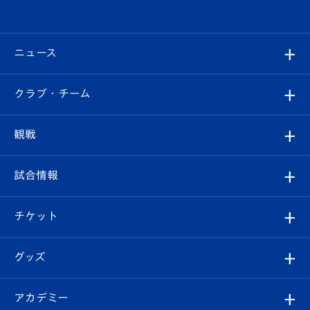
ニュース
すべて
クラブ・チーム
トップチーム
クラブプロフィール
観戦
クラブ
フィロソフィー
観戦ルール
試合情報
試合情報
クラブ概要
観戦ツアー
試合日程/結果
チケット
ファンクラブ
エンブレム紹介
はじめての観戦ガイド
順位表
チケット
グッズ
チケット
選手プロフィール
Revive Team
フォトギャラリー
シーズンシート
オンラインショップ
アカデミー
イベント
スタッフプロフィール