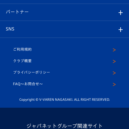
スタジアムへのアクセス
スタジアムグルメ
V-LOVERS（ファンクラブ）
2026-27ユニフォーム
メディア
育成からのお知らせ
パートナー
マスコット紹介
ヴィヴィくんの長崎おもてなしガイド
はじめての観戦ガイド
プレイヤーズスイート
店舗情報
グッズ
アカデミー
チームスケジュール
V-EXPRESS
パートナー企業一覧
SNS
（ユニフォーム入場）
ホームタウン
U-18
クラブハウス（練習場）
パートナー募集
公式Twitter
ご利用規約
アカデミー
U-15
応援メディア
法人限定 VIP BOX
ヴィヴィくんインスタグラム
クラブ概要
スクール
U-12
メディア出演情報
プライバシーポリシー
公式LINE＠
スクール
FAQ〜お問合せ〜
平和祈念活動
Youtube公式チャンネル
ホームタウン活動
Copyright © V-VAREN NAGASAKI. ALL RIGHT RESERVED.
ジャパネットグループ関連サイト