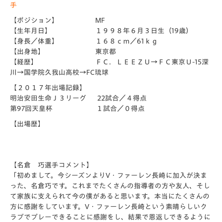
手
【ポジション】 MF
【生年月日】 １９９８年６月３日生（19歳）
【身長／体重】 １６８ｃｍ／61ｋｇ
【出身地】 東京都
【経歴】 ＦＣ．ＬＥＥＺＵ→ＦＣ東京Ｕ-15深
川→国学院久我山高校→FC琉球
【２０１７年出場記録】
明治安田生命Ｊ３リーグ 22試合／４得点
第97回天皇杯 １試合／０得点
【出場歴】
【名倉 巧選手コメント】
「初めまして。今シーズンよりV・ファーレン長崎に加入が決ま
った、名倉巧です。これまでたくさんの指導者の方や友人、そし
て家族に支えられて今の僕があると思います。本当にたくさんの
方に感謝をしています。V・ファーレン長崎という素晴らしいク
ラブでプレーできることに感謝をし、結果で恩返しできるように