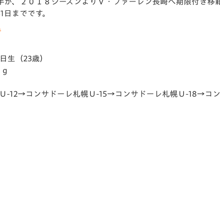
手が、２０１８シーズンよりＶ・ファーレン長崎へ期限付き移
V-EXPRESS（ユニフ
1日までです。
ォーム入場）
選手
生（23歳）
ｇ
ンサドーレ札幌Ｕ-15→コンサドーレ札幌Ｕ-18→コンサ