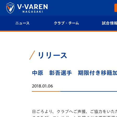
ニュース
クラブ・チーム
試合情
すべて
クラブプロフィール
試合日程/結果
トップチーム
フィロソフィー
試合情報
リリース
クラブ
クラブ概要
順位表
中原 彰吾選手 期限付き移籍
試合情報
エンブレム紹介
U-21 Jリーグ
2018.01.06
ファンクラブ
選手プロフィール
フォトギャラ
チケット
スタッフプロフィール
スタジアムグ
日ごろより、クラブへご声援、ご協力をいた