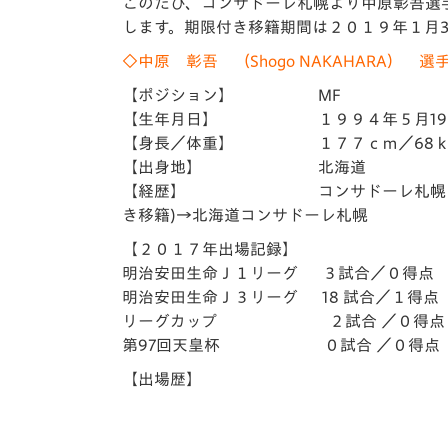
イベント
マスコット紹介
このたび、コンサドーレ札幌より中原彰吾選
します。期限付き移籍期間は２０１９年１月3
メディア
チームスケジュール
◇中原 彰吾 （Shogo NAKAHARA） 
【ポジション】 MF
グッズ
クラブハウス（練習
【生年月日】 １９９４年５月19日
場）
【身長／体重】 １７７ｃｍ／68ｋ
ホームタウン
【出身地】 北海道
応援メディア
【経歴】 コンサドーレ札幌Ｕ-12→コ
アカデミー
き移籍)→北海道コンサドーレ札幌
平和祈念活動
【２０１７年出場記録】
スクール
明治安田生命Ｊ１リーグ ３試合／０得点
ホームタウン活動
明治安田生命Ｊ３リーグ 18 試合／１得点
リーグカップ ２試合 ／０得点
第97回天皇杯 ０試合 ／０得点
【出場歴】