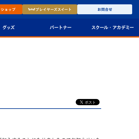
ン
ショップ
プレイヤーズ
スイート
お問合せ
グッズ
パートナー
スクール・
アカデミー
インショップ
パートナー企業一覧
アカデミー
-27ユニフォー
パートナー募集
U-18
法人限定 VIP BOX
U-15
報
U-12
スクール