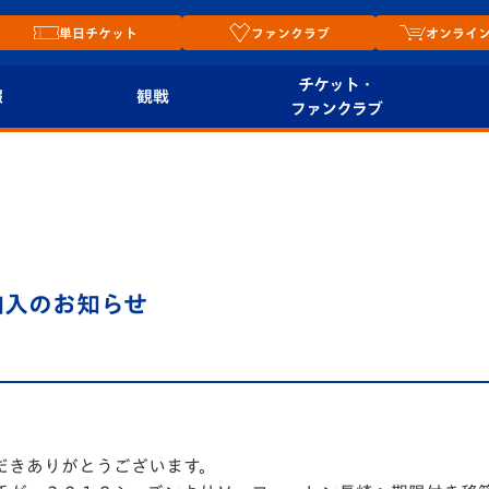
単日チケット
ファンクラブ
オンライ
チケット・
報
観戦
ファンクラブ
観戦ルール
チケット
オンラ
はじめての観戦ガイ
シーズンシート
2026
ド
ム
プレイヤーズスイート
Revive Team
店舗情
加入のお知らせ
関連
V-LOVERS（ファン
スタジアムへのアク
クラブ）
セス
リー
ヴィヴィくんの長崎
ルメ
おもてなしガイド
だきありがとうございます。