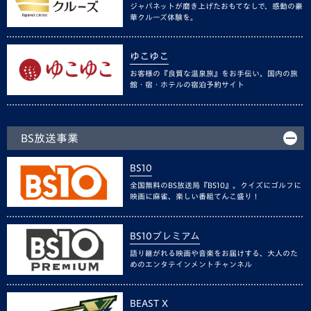
ジャパネットが磨き上げたおもてなしで、感動の豪
華クルーズ体験を。
ゆこゆこ
お客様の『良質な温泉旅』をお手伝い。国内の旅
館・宿・ホテルの宿泊予約サイト
BS放送事業
BS10
全国無料のBS放送局『BS10』。クイズにゴルフに
映画に麻雀、楽しい番組てんこ盛り！
BS10プレミアム
語り継がれる映画や音楽をお届けする、大人のた
めのエンタテインメントチャンネル
BEAST X