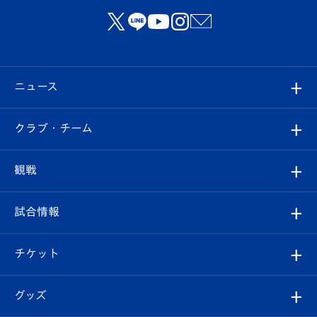
ニュース
すべて
クラブ・チーム
トップチーム
クラブプロフィール
観戦
クラブ
フィロソフィー
観戦ルール
試合情報
試合情報
クラブ概要
観戦ツアー
試合日程/結果
チケット
ファンクラブ
エンブレム紹介
はじめての観戦ガイド
順位表
チケット
グッズ
チケット
選手プロフィール
Revive Team