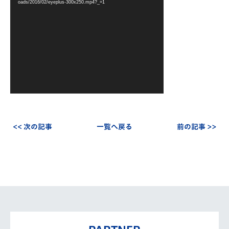
レ
oads/2016/02/eyeplus-300x250.mp4?_=1
ー
ヤ
ー
<< 次の記事
一覧へ戻る
前の記事 >>