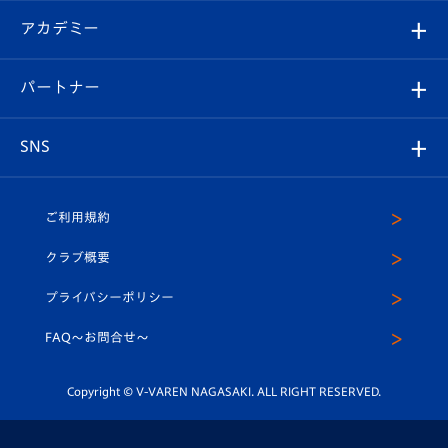
フォトギャラリー
シーズンシート
オンラインショップ
アカデミー
イベント
スタッフプロフィール
スタジアムへのアクセス
スタジアムグルメ
V-LOVERS（ファンクラブ）
2026-27ユニフォーム
メディア
育成からのお知らせ
パートナー
マスコット紹介
ヴィヴィくんの長崎おもてなしガイド
はじめての観戦ガイド
プレイヤーズスイート
店舗情報
グッズ
アカデミー
チームスケジュール
V-EXPRESS
パートナー企業一覧
SNS
（ユニフォーム入場）
ホームタウン
U-18
クラブハウス（練習場）
パートナー募集
公式Twitter
ご利用規約
アカデミー
U-15
応援メディア
法人限定 VIP BOX
ヴィヴィくんインスタグラム
クラブ概要
スクール
U-12
メディア出演情報
プライバシーポリシー
公式LINE＠
スクール
FAQ〜お問合せ〜
平和祈念活動
Youtube公式チャンネル
ホームタウン活動
Copyright © V-VAREN NAGASAKI. ALL RIGHT RESERVED.