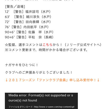
[警告／退場]
12′［警告］福井諒司（水戸）
63′［警告］細川淳矢（水戸）
72′［警告］田向泰輝（水戸）
76’［警告］内田航平（水戸）
90+6’［警告］佐藤 祥（水戸）
90+6’［警告］平松 宗（長崎）
☆監督、選手コメントは
こちら
から！
（Ｊリーグ公式サイトへ）
※コメント更新まで、時間がかかる場合がございます。
ナガサキをひとつに！
クラブへのご声援ありがとうございました！
↓２０１７シーズン「ファンクラブ会員」申し込み受付中！↓
動
Media error: Format(s) not supported or s
画
ource(s) not found
プ
ファイルをダウンロード: http://www.v-varen.com/wp-content/upl