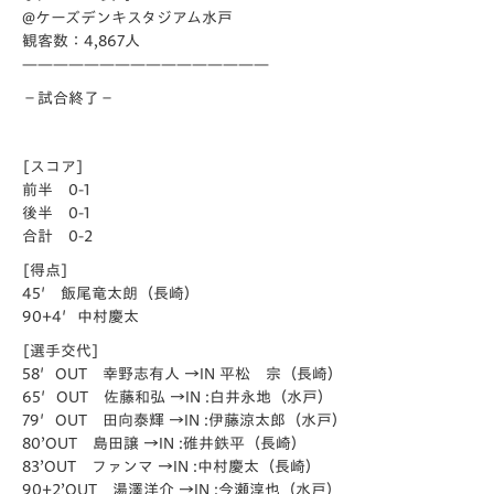
@ケーズデンキスタジアム水戸
観客数：4,867人
————————————————
－試合終了－
[スコア]
前半 0-1
後半 0-1
合計 0-2
[得点]
45′ 飯尾竜太朗（長崎）
90+4′中村慶太
[選手交代]
58′OUT 幸野志有人 →IN 平松 宗（長崎）
65′OUT 佐藤和弘 →IN :白井永地（水戸）
79′OUT 田向泰輝 →IN :伊藤涼太郎（水戸）
80’OUT 島田譲 →IN :碓井鉄平（長崎）
83’OUT ファンマ →IN :中村慶太（長崎）
90+2’OUT 湯澤洋介 →IN :今瀬淳也（水戸）