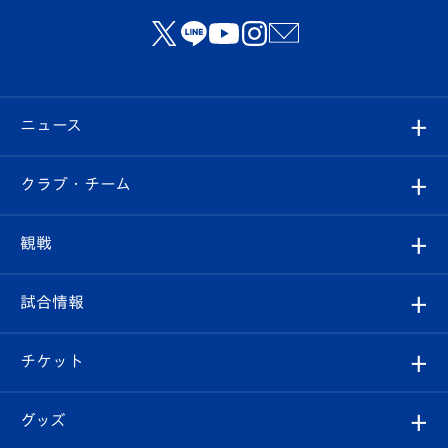
ニュース
すべて
クラブ・チーム
トップチーム
クラブプロフィール
観戦
クラブ
フィロソフィー
観戦ルール
試合情報
試合情報
クラブ概要
観戦ツアー
試合日程/結果
チケット
ファンクラブ
エンブレム紹介
はじめての観戦ガイド
順位表
チケット
グッズ
チケット
選手プロフィール
Revive Team