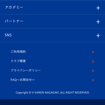
フォトギャラリー
シーズンシート
オンラインショップ
アカデミー
イベント
スタッフプロフィール
スタジアムへのアクセス
スタジアムグルメ
V-LOVERS（ファンクラブ）
2026-27ユニフォーム
メディア
育成からのお知らせ
パートナー
マスコット紹介
ヴィヴィくんの長崎おもてなしガイド
はじめての観戦ガイド
プレイヤーズスイート
店舗情報
グッズ
アカデミー
チームスケジュール
V-EXPRESS
パートナー企業一覧
SNS
（ユニフォーム入場）
ホームタウン
U-18
クラブハウス（練習場）
パートナー募集
公式Twitter
ご利用規約
アカデミー
U-15
応援メディア
法人限定 VIP BOX
ヴィヴィくんインスタグラム
クラブ概要
スクール
U-12
メディア出演情報
プライバシーポリシー
公式LINE＠
スクール
FAQ〜お問合せ〜
平和祈念活動
Youtube公式チャンネル
ホームタウン活動
Copyright © V-VAREN NAGASAKI. ALL RIGHT RESERVED.