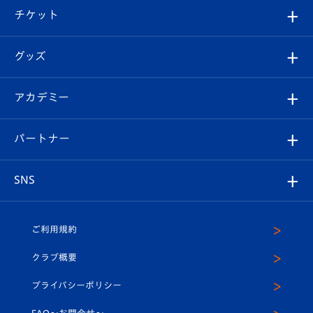
観戦ツアー
試合日程/結果
チケット
ファンクラブ
エンブレム紹介
はじめての観戦ガイド
順位表
チケット
グッズ
チケット
選手プロフィール
Revive Team
フォトギャラリー
シーズンシート
オンラインショップ
アカデミー
イベント
スタッフプロフィール
スタジアムへのアクセス
スタジアムグルメ
V-LOVERS（ファンクラブ）
2026-27ユニフォーム
メディア
育成からのお知らせ
パートナー
マスコット紹介
ヴィヴィくんの長崎おもてなしガイド
はじめての観戦ガイド
プレイヤーズスイート
店舗情報
グッズ
アカデミー
チームスケジュール
V-EXPRESS
パートナー企業一覧
SNS
（ユニフォーム入場）
ホームタウン
U-18
クラブハウス（練習場）
パートナー募集
公式Twitter
ご利用規約
アカデミー
U-15
応援メディア
法人限定 VIP BOX
ヴィヴィくんインスタグラム
クラブ概要
スクール
U-12
メディア出演情報
プライバシーポリシー
公式LINE＠
スクール