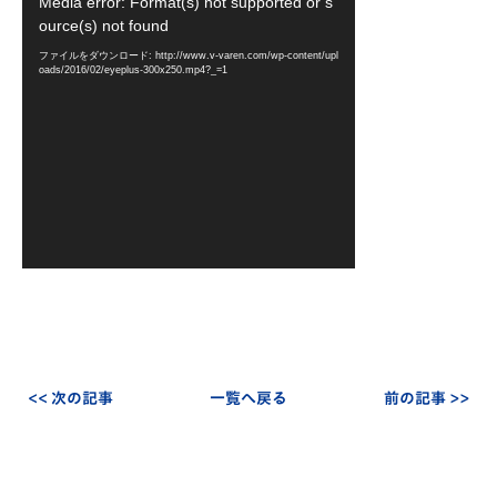
動
Media error: Format(s) not supported or s
画
ource(s) not found
プ
ファイルをダウンロード: http://www.v-varen.com/wp-content/upl
レ
oads/2016/02/eyeplus-300x250.mp4?_=1
ー
ヤ
ー
<< 次の記事
一覧へ戻る
前の記事 >>