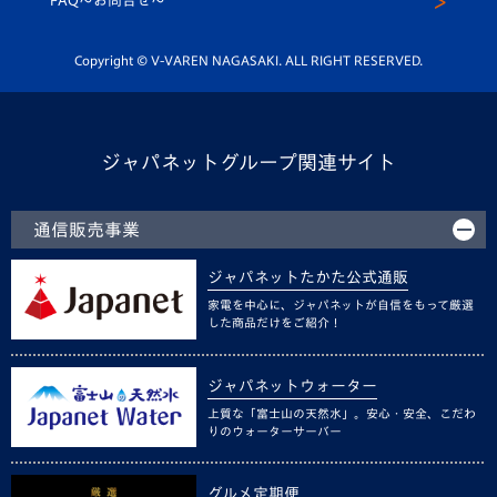
FAQ〜お問合せ〜
平和祈念活動
Youtube公式チャンネル
ホームタウン活動
Copyright © V-VAREN NAGASAKI. ALL RIGHT RESERVED.
ジャパネットグループ関連サイト
通信販売事業
ジャパネットたかた公式通販
家電を中心に、ジャパネットが自信をもって厳選
した商品だけをご紹介！
ジャパネットウォーター
上質な「富士山の天然水」。安心・安全、こだわ
りのウォーターサーバー
グルメ定期便