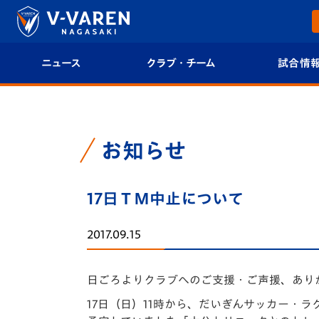
ニュース
クラブ・チーム
試合情
すべて
クラブプロフィール
試合日程/結果
トップチーム
フィロソフィー
試合情報
お知らせ
クラブ
クラブ概要
順位表
17日ＴＭ中止について
試合情報
エンブレム紹介
U-21 Jリーグ
2017.09.15
ファンクラブ
選手プロフィール
フォトギャラ
日ごろよりクラブへのご支援・ご声援、あり
チケット
スタッフプロフィール
スタジアムグ
17日（日）11時から、だいぎんサッカー・ラ