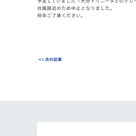
イベント
マスコット紹介
予定していました「大分トリニータとのトレ
台風接近のため中止となりました。
何卒ご了承ください。
メディア
チームスケジュール
グッズ
クラブハウス（練習
場）
ホームタウン
応援メディア
<< 次の記事
アカデミー
平和祈念活動
スクール
ホームタウン活動