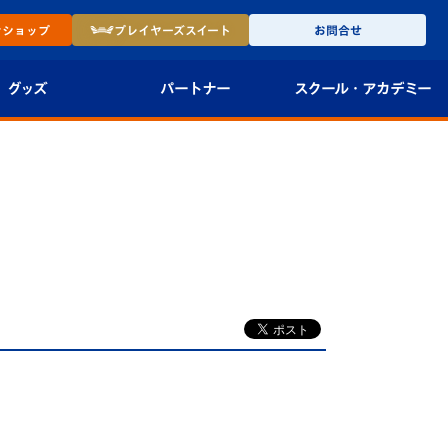
ン
ショップ
プレイヤーズ
スイート
お問合せ
グッズ
パートナー
スクール・
アカデミー
インショップ
パートナー企業一覧
アカデミー
-27ユニフォー
パートナー募集
U-18
法人限定 VIP BOX
U-15
報
U-12
スクール