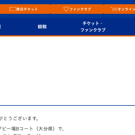
単日チケット
ファンクラブ
オンライ
チケット・
報
観戦
ファンクラブ
観戦ルール
チケット
オンラ
はじめての観戦ガイ
シーズンシート
2026
ド
ム
プレイヤーズスイート
Revive Team
店舗情
関連
V-LOVERS（ファン
スタジアムへのアク
クラブ）
セス
リー
ヴィヴィくんの長崎
がとうございます。
ルメ
おもてなしガイド
グビー場Bコート（大分県）で、