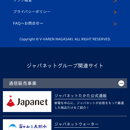
クラブ概要
スクール
U-12
メディア出演情報
プライバシーポリシー
公式LINE＠
スクール
FAQ〜お問合せ〜
平和祈念活動
Youtube公式チャンネル
ホームタウン活動
Copyright © V-VAREN NAGASAKI. ALL RIGHT RESERVED.
ジャパネットグループ関連サイト
通信販売事業
ジャパネットたかた公式通販
家電を中心に、ジャパネットが自信をもって厳選
した商品だけをご紹介！
ジャパネットウォーター