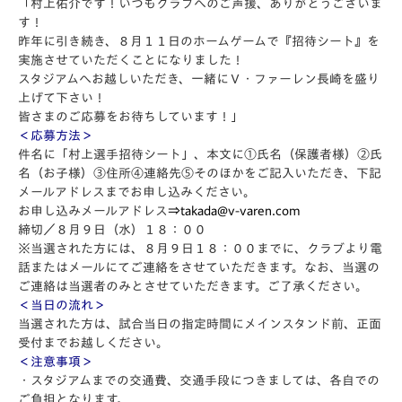
「村上佑介です！いつもクラブへのご声援、ありがとうございま
す！
昨年に引き続き、８月１１日のホームゲームで『招待シート』を
実施させていただくことになりました！
スタジアムへお越しいただき、一緒にＶ・ファーレン長崎を盛り
上げて下さい！
皆さまのご応募をお待ちしています！」
＜応募方法＞
件名に「村上選手招待シート」、本文に①氏名（保護者様）②氏
名（お子様）③住所④連絡先⑤そのほかをご記入いただき、下記
メールアドレスまでお申し込みください。
お申し込みメールアドレス
⇒takada@v-varen.com
締切／８月９日（水）１８：００
※当選された方には、８月９日１８：００までに、クラブより電
話またはメールにてご連絡をさせていただきます。なお、当選の
ご連絡は当選者のみとさせていただきます。ご了承ください。
＜当日の流れ＞
当選された方は、試合当日の指定時間にメインスタンド前、正面
受付までお越しください。
＜注意事項＞
・スタジアムまでの交通費、交通手段につきましては、各自での
ご負担となります。