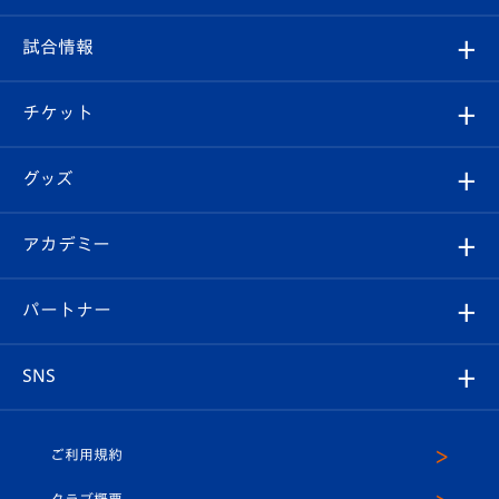
クラブ
フィロソフィー
観戦ルール
試合情報
試合情報
クラブ概要
観戦ツアー
試合日程/結果
チケット
ファンクラブ
エンブレム紹介
はじめての観戦ガイド
順位表
チケット
グッズ
チケット
選手プロフィール
Revive Team
フォトギャラリー
シーズンシート
オンラインショップ
アカデミー
イベント
スタッフプロフィール
スタジアムへのアクセス
スタジアムグルメ
V-LOVERS（ファンクラブ）
2026-27ユニフォーム
メディア
育成からのお知らせ
パートナー
マスコット紹介
ヴィヴィくんの長崎おもてなしガイド
はじめての観戦ガイド
プレイヤーズスイート
店舗情報
グッズ
アカデミー
チームスケジュール
V-EXPRESS
パートナー企業一覧
SNS
（ユニフォーム入場）
ホームタウン
U-18
クラブハウス（練習場）
パートナー募集
公式Twitter
ご利用規約
アカデミー
U-15
応援メディア
法人限定 VIP BOX
ヴィヴィくんインスタグラム