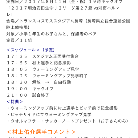
実施日／２０１７年８月１１日（金・祝）１９時キックオフ
「２０１７明治安田生命Ｊ２リーグ第２７節 vs湘南ベルマー
レ」
会場／トランスコスモススタジアム長崎（長崎県立総合運動公園
陸上競技場）
対象／小学１年生のお子さんと、保護者のペア
定員／１１組
＜スケジュール＞（予定）
１７：３５ スタジアム正面受付集合
１７：５５ 村上選手と記念撮影
１８：０５ ウォーミングアップ見学
１８：２５ ウォーミングアップ見学終了
１８：３０ 解散 → 自由行動
１９：００ キックオフ
２１：００ 試合終了
＜特典＞
・ウォーミングアップ前に村上選手とピッチ前で記念撮影
・ピッチサイドにてウォーミングアップ見学
・タオルマフラー・サッカーノートプレゼント（お子さんのみ）
＜村上佑介選手コメント＞