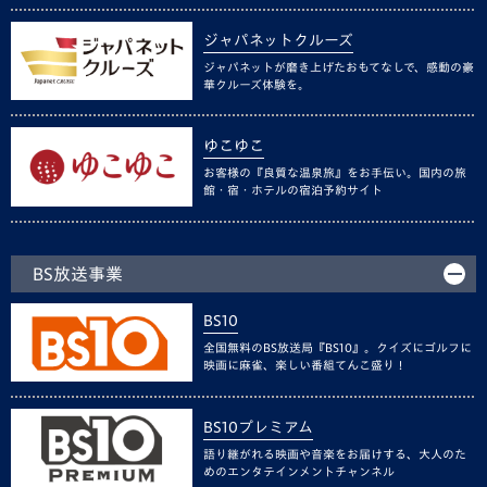
ジャパネットクルーズ
ジャパネットが磨き上げたおもてなしで、感動の豪
華クルーズ体験を。
ゆこゆこ
お客様の『良質な温泉旅』をお手伝い。国内の旅
館・宿・ホテルの宿泊予約サイト
BS放送事業
BS10
全国無料のBS放送局『BS10』。クイズにゴルフに
映画に麻雀、楽しい番組てんこ盛り！
BS10プレミアム
語り継がれる映画や音楽をお届けする、大人のた
めのエンタテインメントチャンネル