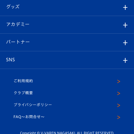
順位表
チケット
グッズ
チケット
選手プロフィール
Revive Team
フォトギャラリー
シーズンシート
オンラインショップ
アカデミー
イベント
スタッフプロフィール
スタジアムへのアクセス
スタジアムグルメ
V-LOVERS（ファンクラブ）
2026-27ユニフォーム
メディア
育成からのお知らせ
パートナー
マスコット紹介
ヴィヴィくんの長崎おもてなしガイド
はじめての観戦ガイド
プレイヤーズスイート
店舗情報
グッズ
アカデミー
チームスケジュール
V-EXPRESS
パートナー企業一覧
SNS
（ユニフォーム入場）
ホームタウン
U-18
クラブハウス（練習場）
パートナー募集
公式Twitter
ご利用規約
アカデミー
U-15
応援メディア
法人限定 VIP BOX
ヴィヴィくんインスタグラム
クラブ概要
スクール
U-12
メディア出演情報
プライバシーポリシー
公式LINE＠
スクール
FAQ〜お問合せ〜
平和祈念活動
Youtube公式チャンネル
ホームタウン活動
Copyright © V-VAREN NAGASAKI. ALL RIGHT RESERVED.