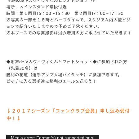
《浴衣de V人ヴィヴィくんとフォトショット》
場所：メインスタンド階段付近
時間：第１回目16：00～16：30 第２回目17：00～17：30
※写真の一部を１８時とハーフタイムで、スタジアム内大型ビジ
ョンで紹介いたしますので予めご了承ください。
※本ブースでの写真撮影は浴衣着用の方に限らせていただきます
◆浴衣de V人ヴィヴィくんとフォトショット◆に参加された方
（先着30名）は
勝利の花道（選手アップ入場ハイタッチ）に参加できます。
ピッチに入る選手達に勝利のエールを送ろう！
↓２０１７シーズン「ファンクラブ会員」申し込み受付
中！↓
動
Media error: Format(s) not supported or s