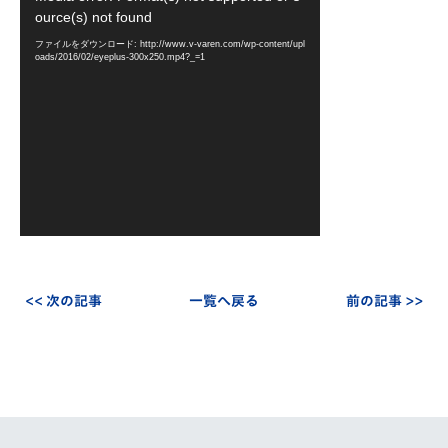
画
ource(s) not found
プ
ファイルをダウンロード: http://www.v-varen.com/wp-content/upl
レ
oads/2016/02/eyeplus-300x250.mp4?_=1
ー
ヤ
ー
<< 次の記事
一覧へ戻る
前の記事 >>