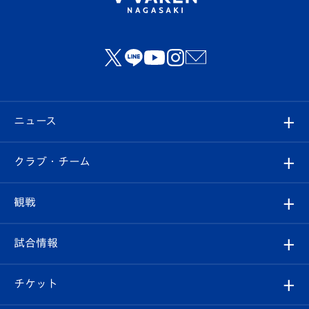
ニュース
すべて
クラブ・チーム
トップチーム
クラブプロフィール
観戦
クラブ
フィロソフィー
観戦ルール
試合情報
試合情報
クラブ概要
観戦ツアー
試合日程/結果
チケット
ファンクラブ
エンブレム紹介
はじめての観戦ガイド