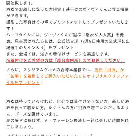
開催致します。
浴衣でお越しになった方限定！甚平姿のヴィヴィくんと写真撮影
ができます。
撮影した写真はその場でプリントアウトしてプレゼントいたしま
す！
ハーフタイムには、ヴィヴィくんが選ぶ「浴衣Ｖ人大賞」を発
表。見事選ばれた方には、公式試合球（7月9日使用の公式球に出
場選手のサイン入り）をプレゼント！
また、会場では、
浴衣の着付けサービス
も実施します。
※着付けをご希望の方は「総合案内所」までお越しください。
さらに、スタジアムグルメの岩崎本舗様では、
当日「浴衣」か
「甚平」を着用してご購入いただいた方にオリジナルクリアファ
イルをプレゼント
！
浴衣は持っているけれど、自分では着付けできない方。新しい浴
衣を買って着たい方。たくさんの方に浴衣を着ていただけるよう
に、ブースを設けています。
夏の暑さに負けず、Ｖ・ファーレン長崎と一緒に楽しい時間を過
ごしましょう。