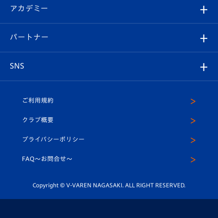
シーズンシート
オンラインショップ
アカデミー
イベント
スタッフプロフィール
スタジアムへのアクセス
スタジアムグルメ
V-LOVERS（ファンクラブ）
2026-27ユニフォーム
メディア
育成からのお知らせ
パートナー
マスコット紹介
ヴィヴィくんの長崎おもてなしガイド
はじめての観戦ガイド
プレイヤーズスイート
店舗情報
グッズ
アカデミー
チームスケジュール
V-EXPRESS
パートナー企業一覧
SNS
（ユニフォーム入場）
ホームタウン
U-18
クラブハウス（練習場）
パートナー募集
公式Twitter
ご利用規約
アカデミー
U-15
応援メディア
法人限定 VIP BOX
ヴィヴィくんインスタグラム
クラブ概要
スクール
U-12
メディア出演情報
プライバシーポリシー
公式LINE＠
スクール
FAQ〜お問合せ〜
平和祈念活動
Youtube公式チャンネル
ホームタウン活動
Copyright © V-VAREN NAGASAKI. ALL RIGHT RESERVED.