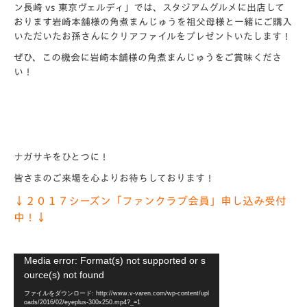
ン長崎 vs 東京ヴェルディ」では、スタジアムグルメに出店して
おります岩崎本舗様の角煮まんじゅうを祖父母様と一緒にご購入
いただいたお孫さんにクリアファイルをプレゼントいたします！
ぜひ、この機会に岩崎本舗様の角煮まんじゅうをご賞味くださ
い！
ナガサキをひとつに！
皆さまのご来場を心よりお待ちしております！
↓２０１７シーズン「ファンクラブ会員」申し込み受付
中！↓
動
Media error: Format(s) not supported or s
画
ource(s) not found
プ
ファイルをダウンロード: http://www.v-varen.com/wp-content/upl
レ
oads/2016/02/eyeplus-300x250.mp4?_=1