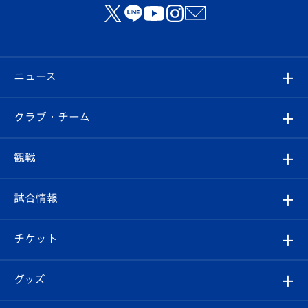
ニュース
すべて
クラブ・チーム
トップチーム
クラブプロフィール
観戦
クラブ
フィロソフィー
観戦ルール
試合情報
試合情報
クラブ概要
観戦ツアー
試合日程/結果
チケット
ファンクラブ
エンブレム紹介
はじめての観戦ガイド
順位表
チケット
グッズ
チケット
選手プロフィール
Revive Team
フォトギャラリー