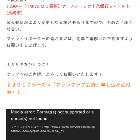
11:00～ 【TM vs ＭＤ長崎】V・ファーレン十八銀行フィールド
(長崎市)
※天候状況により変更となる場合もありますので、予めご了承く
ださい。
ファン・サポーターの皆さまには、何卒ご理解いただきますよう
お願い申し上げます。
ナガサキをひとつに！
クラブへのご声援、よろしくお願いいたします！
↓２０１７シーズン「ファンクラブ会員」申し込み受付
中！↓
動
Media error: Format(s) not supported or s
画
ource(s) not found
プ
ファイルをダウンロード: http://www.v-varen.com/wp-content/upl
レ
oads/2016/02/eyeplus-300x250.mp4?_=1
ー