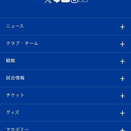
ニュース
すべて
クラブ・チーム
トップチーム
クラブプロフィール
観戦
クラブ
フィロソフィー
観戦ルール
試合情報
試合情報
クラブ概要
観戦ツアー
試合日程/結果
チケット
ファンクラブ
エンブレム紹介
はじめての観戦ガイド
順位表
チケット
グッズ
チケット
選手プロフィール
Revive Team
フォトギャラリー
シーズンシート
オンラインショップ
アカデミー
イベント