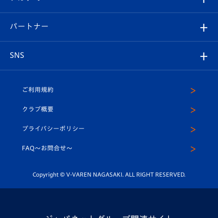
スタッフプロフィール
スタジアムへのアクセス
スタジアムグルメ
V-LOVERS（ファンクラブ）
2026-27ユニフォーム
メディア
育成からのお知らせ
パートナー
マスコット紹介
ヴィヴィくんの長崎おもてなしガイド
はじめての観戦ガイド
プレイヤーズスイート
店舗情報
グッズ
アカデミー
チームスケジュール
V-EXPRESS
パートナー企業一覧
SNS
（ユニフォーム入場）
ホームタウン
U-18
クラブハウス（練習場）
パートナー募集
公式Twitter
ご利用規約
アカデミー
U-15
応援メディア
法人限定 VIP BOX
ヴィヴィくんインスタグラム
クラブ概要
スクール
U-12
メディア出演情報
プライバシーポリシー
公式LINE＠
スクール
FAQ〜お問合せ〜
平和祈念活動
Youtube公式チャンネル
ホームタウン活動
Copyright © V-VAREN NAGASAKI. ALL RIGHT RESERVED.