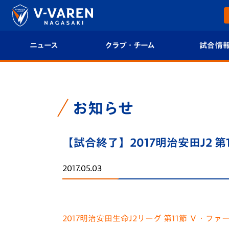
ニュース
クラブ・チーム
試合情
すべて
クラブプロフィール
試合日程/結果
トップチーム
フィロソフィー
試合情報
お知らせ
クラブ
クラブ概要
順位表
【試合終了】2017明治安田J2 第
試合情報
エンブレム紹介
U-21 Jリーグ
2017.05.03
ファンクラブ
選手プロフィール
フォトギャラ
チケット
スタッフプロフィール
スタジアムグ
2017明治安田生命J2リーグ 第11
節 Ｖ・ファー