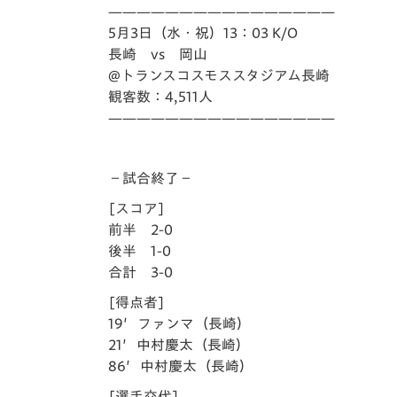
イベント
マスコット紹介
————————————————
5月3日（水・祝）13：03 K/O
メディア
チームスケジュール
長崎 vs 岡山
@トランスコスモススタジアム長崎
グッズ
クラブハウス（練習
観客数：4,511人
場）
————————————————
ホームタウン
応援メディア
－試合終了－
アカデミー
平和祈念活動
[スコア]
スクール
前半 2-0
ホームタウン活動
後半 1-0
合計 3-0
[得点者]
19′ファンマ（長崎）
21′中村慶太（長崎）
86′中村慶太（長崎）
[選手交代]