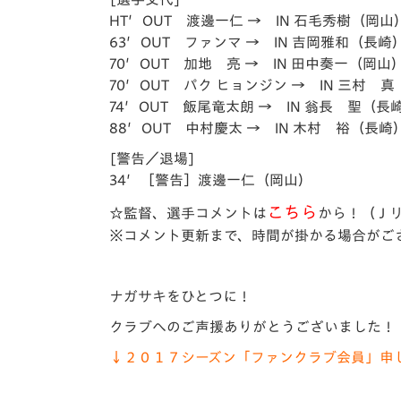
HT′OUT 渡邊一仁 → IN 石毛秀樹（岡山
63′OUT ファンマ → IN 吉岡雅和（長崎
70′OUT 加地 亮 → IN 田中奏一（岡山
70′OUT パク ヒョンジン → IN 三村 
74′OUT 飯尾竜太朗 → IN 翁長 聖（長
88′OUT 中村慶太 → IN 木村 裕（長崎
[警告／退場]
34′［警告］渡邊一仁（岡山）
こちら
☆監督、選手コメントは
から！
（Ｊ
※コメント更新まで、時間が掛かる場合がご
ナガサキをひとつに！
クラブへのご声援ありがとうございました！
↓２０１７シーズン「ファンクラブ会員」申