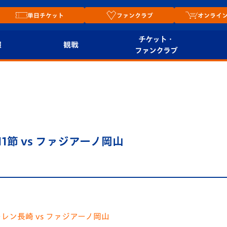
単日チケット
ファンクラブ
オンライ
チケット・
報
観戦
ファンクラブ
観戦ルール
チケット
オンラ
はじめての観戦ガイ
シーズンシート
2026
ド
ム
プレイヤーズスイート
Revive Team
店舗情
11節 vs ファジアーノ岡山
関連
V-LOVERS（ファン
スタジアムへのアク
クラブ）
セス
リー
ヴィヴィくんの長崎
ルメ
おもてなしガイド
レン長崎 vs ファジアーノ岡山