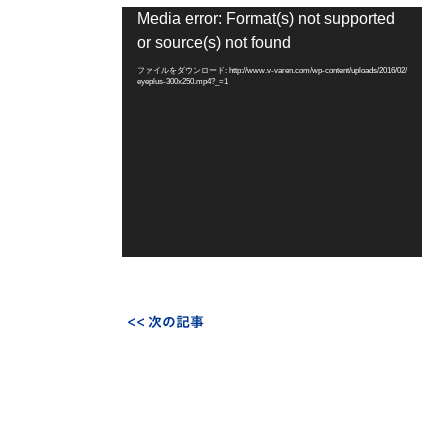
動
Media error: Format(s) not supported
画
or source(s) not found
プ
レ
ファイルをダウンロード: http://www.v-varen.com/wp-content/uploads/2016/02/
eyeplus-300x250.mp4?_=1
ー
ヤ
ー
<< 次の記事