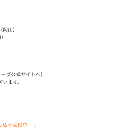
）
）
）
真（岡山）
崎）
）
リーグ公式サイトへ）
ざいます。
し込み受付中！↓