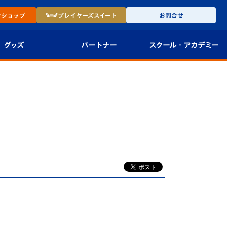
ン
ショップ
プレイヤーズ
スイート
お問合せ
グッズ
パートナー
スクール・
アカデミー
インショップ
パートナー企業一覧
アカデミー
-27ユニフォー
パートナー募集
U-18
法人限定 VIP BOX
U-15
報
U-12
スクール