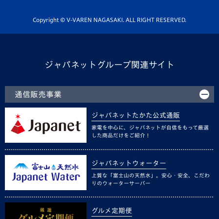
ホームタウン活動
Copyright © V-VAREN NAGASAKI. ALL RIGHT RESERVED.
ジャパネットグループ関連サイト
通信販売事業
ジャパネットたかた公式通販
家電を中心に、ジャパネットが自信をもって厳選
した商品だけをご紹介！
ジャパネットウォーター
上質な「富士山の天然水」。安心・安全、こだわ
りのウォーターサーバー
グルメ定期便