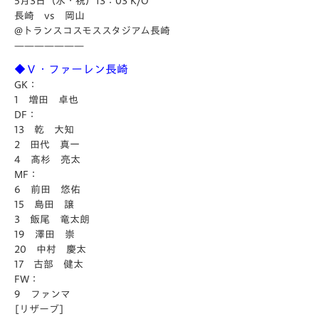
5月3日（水・祝）13：03 K/O
長崎 vs 岡山
@トランスコスモススタジアム長崎
———————
◆Ｖ・ファーレン長崎
GK：
1 増田 卓也
DF：
13 乾 大知
2 田代 真一
4 髙杉 亮太
MF：
6 前田 悠佑
15 島田 譲
3 飯尾 竜太朗
19 澤田 崇
20 中村 慶太
17 古部 健太
FW：
9 ファンマ
[リザーブ]