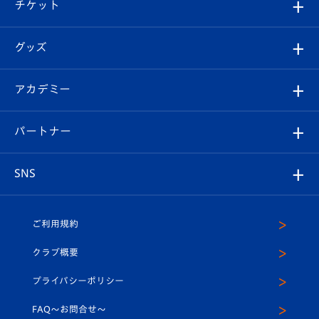
試合日程/結果
チケット
ファンクラブ
エンブレム紹介
はじめての観戦ガイド
順位表
チケット
グッズ
チケット
選手プロフィール
Revive Team
フォトギャラリー
シーズンシート
オンラインショップ
アカデミー
イベント
スタッフプロフィール
スタジアムへのアクセス
スタジアムグルメ
V-LOVERS（ファンクラブ）
2026-27ユニフォーム
メディア
育成からのお知らせ
パートナー
マスコット紹介
ヴィヴィくんの長崎おもてなしガイド
はじめての観戦ガイド
プレイヤーズスイート
店舗情報
グッズ
アカデミー
チームスケジュール
V-EXPRESS
パートナー企業一覧
SNS
（ユニフォーム入場）
ホームタウン
U-18
クラブハウス（練習場）
パートナー募集
公式Twitter
ご利用規約
アカデミー
U-15
応援メディア
法人限定 VIP BOX
ヴィヴィくんインスタグラム
クラブ概要
スクール
U-12
メディア出演情報
プライバシーポリシー
公式LINE＠
スクール
FAQ〜お問合せ〜
平和祈念活動
Youtube公式チャンネル