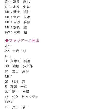
GK：富澤 雅也
DF：北谷 史孝
MF：養父 雄仁
MF：宮本 航汰
MF：吉岡 雅和
MF：翁長 聖
FW：木村 裕
◆ファジアーノ岡山
GK：
22 一森 純
DF：
3 久木田 紳吾
39 篠原 弘次郎
14 喜山 康平
MF：
21 加地 亮
5 渡邊 一仁
27 塚川 孝輝
17 パク ヒョンジン
FW：
19 片山 瑛一