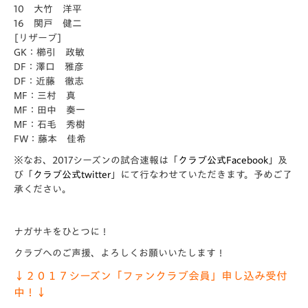
10 大竹 洋平
16 関戸 健二
[リザーブ]
GK：櫛引 政敏
DF：澤口 雅彦
DF：近藤 徹志
MF：三村 真
MF：田中 奏一
MF：石毛 秀樹
FW：藤本 佳希
※なお、2017シーズンの試合速報は「
クラブ公式Facebook
」及
び「
クラブ公式twitter
」にて行なわせていただきます。予めご了
承ください。
ナガサキをひとつに！
クラブへのご声援、よろしくお願いいたします！
↓２０１７シーズン「ファンクラブ会員」申し込み受付
中！↓