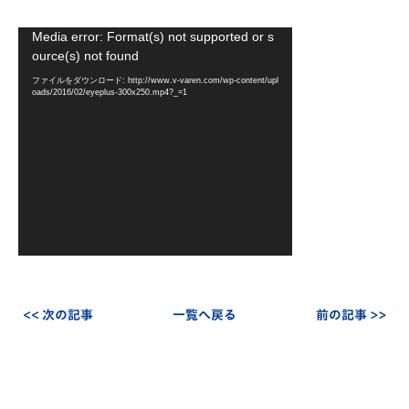
動
Media error: Format(s) not supported or s
画
ource(s) not found
プ
ファイルをダウンロード: http://www.v-varen.com/wp-content/upl
レ
oads/2016/02/eyeplus-300x250.mp4?_=1
ー
ヤ
ー
<< 次の記事
一覧へ戻る
前の記事 >>