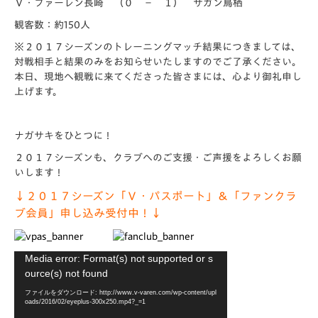
Ｖ・ファーレン長崎 （０ － １） サガン鳥栖
観客数：約150人
※２０１７シーズンのトレーニングマッチ結果につきましては、
対戦相手と結果のみをお知らせいたしますのでご了承ください。
本日、現地へ観戦に来てくださった皆さまには、心より御礼申し
上げます。
ナガサキをひとつに！
２０１７シーズンも、クラブへのご支援・ご声援をよろしくお願
いします！
↓２０１７シーズン「Ｖ・パスポート」＆「ファンクラ
ブ会員」申し込み受付中！↓
動
Media error: Format(s) not supported or s
画
ource(s) not found
プ
ファイルをダウンロード: http://www.v-varen.com/wp-content/upl
レ
oads/2016/02/eyeplus-300x250.mp4?_=1
ー