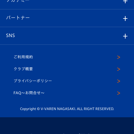
アカデミー
イベント
スタッフプロフィール
スタジアムへのアクセス
スタジアムグルメ
V-LOVERS（ファンクラブ）
2026-27ユニフォーム
メディア
育成からのお知らせ
パートナー
マスコット紹介
ヴィヴィくんの長崎おもてなしガイド
はじめての観戦ガイド
プレイヤーズスイート
店舗情報
グッズ
アカデミー
チームスケジュール
V-EXPRESS
パートナー企業一覧
SNS
（ユニフォーム入場）
ホームタウン
U-18
クラブハウス（練習場）
パートナー募集
公式Twitter
ご利用規約
アカデミー
U-15
応援メディア
法人限定 VIP BOX
ヴィヴィくんインスタグラム
クラブ概要
スクール
U-12
メディア出演情報
プライバシーポリシー
公式LINE＠
スクール
FAQ〜お問合せ〜
平和祈念活動
Youtube公式チャンネル
ホームタウン活動
Copyright © V-VAREN NAGASAKI. ALL RIGHT RESERVED.