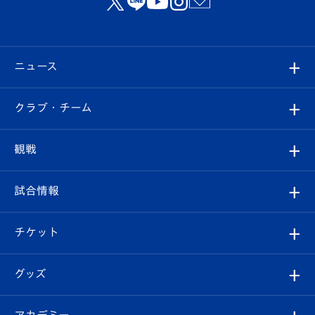
ニュース
すべて
クラブ・チーム
トップチーム
クラブプロフィール
観戦
クラブ
フィロソフィー
観戦ルール
試合情報
試合情報
クラブ概要
観戦ツアー
試合日程/結果
チケット
ファンクラブ
エンブレム紹介
はじめての観戦ガイド
順位表
チケット
グッズ
チケット
選手プロフィール
Revive Team
フォトギャラリー
シーズンシート
オンラインショップ