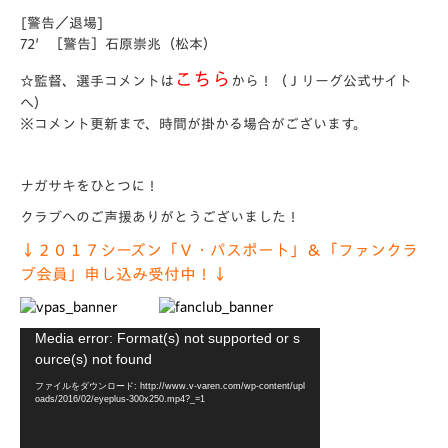
[警告／退場]
72′［警告］石原崇兆（松本）
こちら
☆監督、選手コメントは
から！
（Ｊリーグ公式サイト
へ）
※コメント更新まで、時間が掛かる場合がございます。
ナガサキをひとつに！
クラブへのご声援ありがとうございました！
↓２０１７シーズン「Ｖ・パスポート」＆「ファンクラ
ブ会員」申し込み受付中！↓
動
Media error: Format(s) not supported or s
画
ource(s) not found
プ
ファイルをダウンロード: http://www.v-varen.com/wp-content/upl
レ
oads/2016/02/eyeplus-300x250.mp4?_=1
ー
ヤ