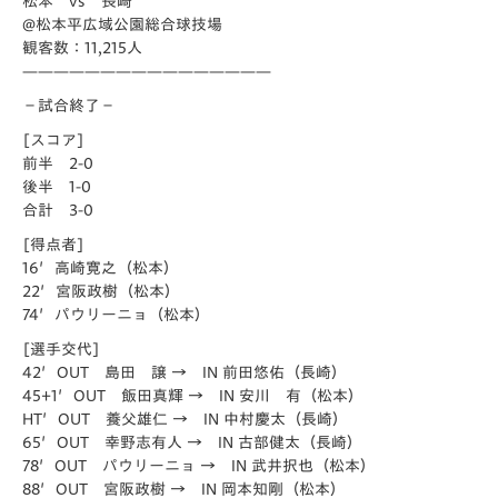
松本 vs 長崎
@松本平広域公園総合球技場
観客数：11,215人
————————————————
－試合終了－
[スコア]
前半 2-0
後半 1-0
合計 3-0
[得点者]
16′高崎寛之（松本）
22′宮阪政樹（松本）
74′パウリーニョ（松本）
[選手交代]
42′OUT 島田 譲 → IN 前田悠佑（長崎）
45+1′OUT 飯田真輝 → IN 安川 有（松本）
HT′OUT 養父雄仁 → IN 中村慶太（長崎）
65′OUT 幸野志有人 → IN 古部健太（長崎）
78′OUT パウリーニョ → IN 武井択也（松本）
88′OUT 宮阪政樹 → IN 岡本知剛（松本）