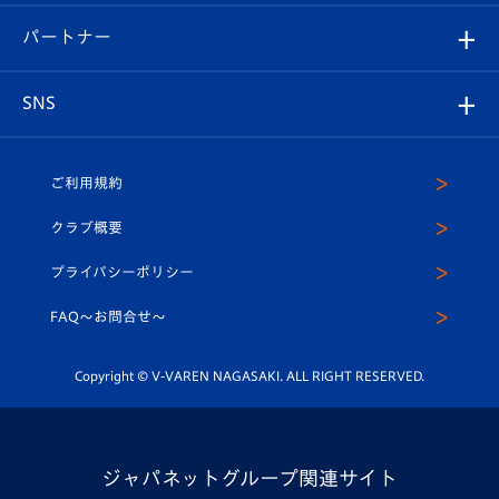
スタジアムグルメ
V-LOVERS（ファンクラブ）
2026-27ユニフォーム
メディア
育成からのお知らせ
パートナー
マスコット紹介
ヴィヴィくんの長崎おもてなしガイド
はじめての観戦ガイド
プレイヤーズスイート
店舗情報
グッズ
アカデミー
チームスケジュール
V-EXPRESS
パートナー企業一覧
SNS
（ユニフォーム入場）
ホームタウン
U-18
クラブハウス（練習場）
パートナー募集
公式Twitter
ご利用規約
アカデミー
U-15
応援メディア
法人限定 VIP BOX
ヴィヴィくんインスタグラム
クラブ概要
スクール
U-12
メディア出演情報
プライバシーポリシー
公式LINE＠
スクール
FAQ〜お問合せ〜
平和祈念活動
Youtube公式チャンネル
ホームタウン活動
Copyright © V-VAREN NAGASAKI. ALL RIGHT RESERVED.
ジャパネットグループ関連サイト