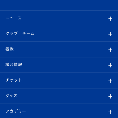
ニュース
すべて
クラブ・チーム
トップチーム
クラブプロフィール
観戦
クラブ
フィロソフィー
観戦ルール
試合情報
試合情報
クラブ概要
観戦ツアー
試合日程/結果
チケット
ファンクラブ
エンブレム紹介
はじめての観戦ガイド
順位表
チケット
グッズ
チケット
選手プロフィール
Revive Team
フォトギャラリー
シーズンシート
オンラインショップ
アカデミー
イベント
スタッフプロフィール
スタジアムへのアクセス