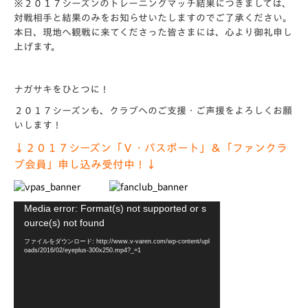
※２０１７シーズンのトレーニングマッチ結果につきましては、
対戦相手と結果のみをお知らせいたしますのでご了承ください。
本日、現地へ観戦に来てくださった皆さまには、心より御礼申し
上げます。
ナガサキをひとつに！
２０１７シーズンも、クラブへのご支援・ご声援をよろしくお願
いします！
↓２０１７シーズン「Ｖ・パスポート」＆「ファンクラ
ブ会員」申し込み受付中！↓
動
Media error: Format(s) not supported or s
画
ource(s) not found
プ
ファイルをダウンロード: http://www.v-varen.com/wp-content/upl
レ
oads/2016/02/eyeplus-300x250.mp4?_=1
ー
ヤ
ー