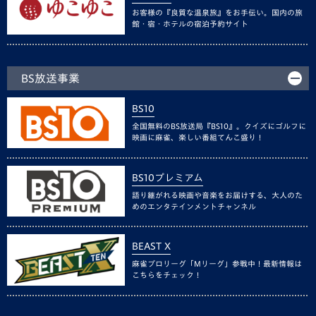
お客様の『良質な温泉旅』をお手伝い。国内の旅
館・宿・ホテルの宿泊予約サイト
BS放送事業
BS10
全国無料のBS放送局『BS10』。クイズにゴルフに
映画に麻雀、楽しい番組てんこ盛り！
BS10プレミアム
語り継がれる映画や音楽をお届けする、大人のた
めのエンタテインメントチャンネル
BEAST X
麻雀プロリーグ「Mリーグ」参戦中！最新情報は
こちらをチェック！