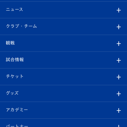
ニュース
すべて
クラブ・チーム
トップチーム
クラブプロフィール
観戦
クラブ
フィロソフィー
観戦ルール
試合情報
試合情報
クラブ概要
観戦ツアー
試合日程/結果
チケット
ファンクラブ
エンブレム紹介
はじめての観戦ガイド
順位表
チケット
グッズ
チケット
選手プロフィール
Revive Team
フォトギャラリー
シーズンシート
オンラインショップ
アカデミー
イベント
スタッフプロフィール
スタジアムへのアクセス
スタジアムグルメ
V-LOVERS（ファンクラブ）
2026-27ユニフォーム
メディア
育成からのお知らせ
パートナー
マスコット紹介