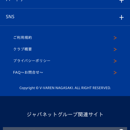
ヴィヴィくんの長崎おもてなしガイド
はじめての観戦ガイド
プレイヤーズスイート
店舗情報
グッズ
アカデミー
チームスケジュール
V-EXPRESS
パートナー企業一覧
SNS
（ユニフォーム入場）
ホームタウン
U-18
クラブハウス（練習場）
パートナー募集
公式Twitter
ご利用規約
アカデミー
U-15
応援メディア
法人限定 VIP BOX
ヴィヴィくんインスタグラム
クラブ概要
スクール
U-12
メディア出演情報
プライバシーポリシー
公式LINE＠
スクール
FAQ〜お問合せ〜
平和祈念活動
Youtube公式チャンネル
ホームタウン活動
Copyright © V-VAREN NAGASAKI. ALL RIGHT RESERVED.
ジャパネットグループ関連サイト