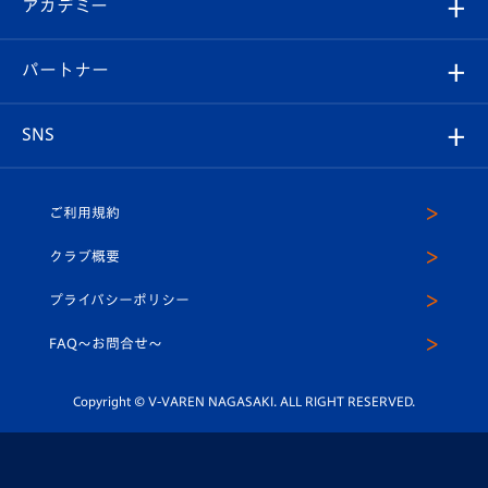
オンラインショップ
アカデミー
イベント
スタッフプロフィール
スタジアムへのアクセス
スタジアムグルメ
V-LOVERS（ファンクラブ）
2026-27ユニフォーム
メディア
育成からのお知らせ
パートナー
マスコット紹介
ヴィヴィくんの長崎おもてなしガイド
はじめての観戦ガイド
プレイヤーズスイート
店舗情報
グッズ
アカデミー
チームスケジュール
V-EXPRESS
パートナー企業一覧
SNS
（ユニフォーム入場）
ホームタウン
U-18
クラブハウス（練習場）
パートナー募集
公式Twitter
ご利用規約
アカデミー
U-15
応援メディア
法人限定 VIP BOX
ヴィヴィくんインスタグラム
クラブ概要
スクール
U-12
メディア出演情報
プライバシーポリシー
公式LINE＠
スクール
FAQ〜お問合せ〜
平和祈念活動
Youtube公式チャンネル
ホームタウン活動
Copyright © V-VAREN NAGASAKI. ALL RIGHT RESERVED.