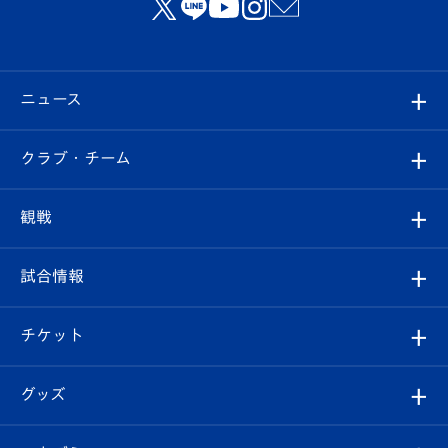
ニュース
すべて
クラブ・チーム
トップチーム
クラブプロフィール
観戦
クラブ
フィロソフィー
観戦ルール
試合情報
試合情報
クラブ概要
観戦ツアー
試合日程/結果
チケット
ファンクラブ
エンブレム紹介
はじめての観戦ガイド
順位表
チケット
グッズ
チケット
選手プロフィール
Revive Team
フォトギャラリー
シーズンシート