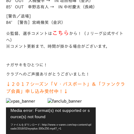
80′OUT 大槻優平 → IN 垣田裕暉（金沢）
85′OUT 幸野志有人 → IN 中村慶太（長崎）
[警告／退場]
84′［警告］宮崎幾笑（金沢）
こちら
☆監督、選手コメントは
から！
（Ｊリーグ公式サイト
へ）
※コメント更新まで、時間が掛かる場合がございます。
ナガサキをひとつに！
クラブへのご声援ありがとうございました！
↓２０１７シーズン「Ｖ・パスポート」＆「ファンクラ
ブ会員」申し込み受付中！↓
動
Media error: Format(s) not supported or s
画
ource(s) not found
プ
ファイルをダウンロード: http://www.v-varen.com/wp-content/upl
レ
oads/2016/02/eyeplus-300x250.mp4?_=1