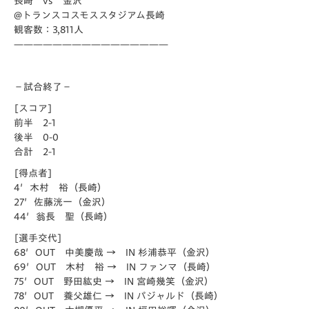
長崎 vs 金沢
@トランスコスモススタジアム長崎
観客数：3,811人
————————————————
－試合終了－
[スコア]
前半 2-1
後半 0-0
合計 2-1
[得点者]
4′木村 裕（長崎）
27′佐藤洸一（金沢）
44′翁長 聖（長崎）
[選手交代]
68′OUT 中美慶哉 → IN 杉浦恭平（金沢）
69′OUT 木村 裕 → IN ファンマ（長崎）
75′OUT 野田紘史 → IN 宮崎幾笑（金沢）
78′OUT 養父雄仁 → IN パジャルド（長崎）