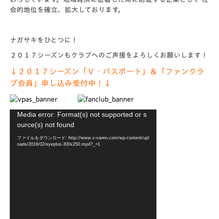
会的地位を確立、拡大しております。
ナガサキをひとつに！
２０１７シーズンもクラブへのご声援をよろしくお願いします！
↓２０１７シーズン「Ｖ・パスポート」＆「ファンクラ
ブ会員」申し込み受付中！↓
動
Media error: Format(s) not supported or s
画
ource(s) not found
プ
ファイルをダウンロード: http://www.v-varen.com/wp-content/upl
レ
oads/2016/02/eyeplus-300x250.mp4?_=1
ー
ヤ
ー