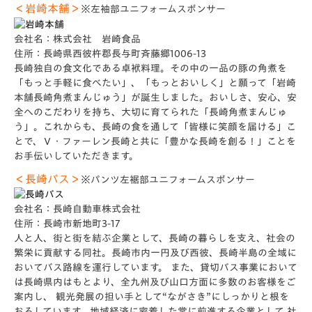
＜岩崎本舗＞
※左袖部ユニフォームスポンサー
会社名：株式会社 岩崎食品
住所：長崎県西彼杵郡長与町斉藤郷1006-13
長崎独自の食文化である卓袱料理。その中の一品の豚の角煮を
「もっと手軽に食べたい」、「もっとおいしく」と願って「岩崎
本舗長崎角煮まんじゅう」が誕生しました。おいしさ、安心、安
全へのこだわりを持ち、大切に育てられた「長崎角煮まんじゅ
う」。これからも、長崎の食を通して「皆様に笑顔を届ける」こ
とで、Ｖ・ファーレン長崎と共に「豊かな長崎を創る！」ことを
お手伝いしていただきます。
＜長崎バス＞
※パンツ左裾部ユニフォームスポンサー
会社名：長崎自動車株式会社
住所：長崎市新地町3-17
人と人、街と街を結ぶ企業として、長崎の暮らしを支え、社会の
繁栄に貢献する同社。長崎市内一円及び西彼、長崎半島の全域に
おいてバス路線を運行しています。 また、貸切バス事業において
は長崎県内はもとより、全九州及び山口方面に多数のお客様をご
案内し、 観光発展の担い手として“ながさき”にしっかりと根を
おろしています。地域経済に密着した常に前進する企業として 社