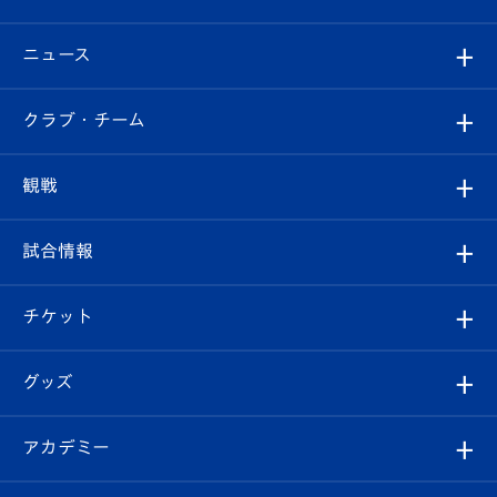
ニュース
すべて
クラブ・チーム
トップチーム
クラブプロフィール
観戦
クラブ
フィロソフィー
観戦ルール
試合情報
試合情報
クラブ概要
観戦ツアー
試合日程/結果
チケット
ファンクラブ
エンブレム紹介
はじめての観戦ガイド
順位表
チケット
グッズ
チケット
選手プロフィール
Revive Team
フォトギャラリー
シーズンシート
オンラインショップ
アカデミー
イベント
スタッフプロフィール
スタジアムへのアクセス
スタジアムグルメ
V-LOVERS（ファンクラブ）