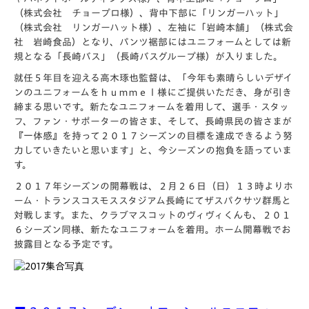
（株式会社 チョープロ様）、背中下部に「リンガーハット」
（株式会社 リンガーハット様）、左袖に「岩崎本舗」（株式会
社 岩崎食品）となり、パンツ裾部にはユニフォームとしては新
規となる「長崎バス」（長崎バスグループ様）が入りました。
就任５年目を迎える高木琢也監督は、「今年も素晴らしいデザイ
ンのユニフォームをｈｕｍｍｅｌ様にご提供いただき、身が引き
締まる思いです。新たなユニフォームを着用して、選手・スタッ
フ、ファン・サポーターの皆さま、そして、長崎県民の皆さまが
『一体感』を持って２０１７シーズンの目標を達成できるよう努
力していきたいと思います」と、今シーズンの抱負を語っていま
す。
２０１７年シーズンの開幕戦は、２月２６日（日）１３時よりホ
ーム・トランスコスモススタジアム長崎にてザスパクサツ群馬と
対戦します。また、クラブマスコットのヴィヴィくんも、２０１
６シーズン同様、新たなユニフォームを着用。ホーム開幕戦でお
披露目となる予定です。