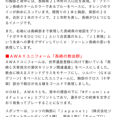
の胸部と背中には、長崎県２１市町の人口比を表現。V・ファー
レン長崎のチームカラーであるブルーをベースに、オレンジのラ
インが斜めに入っています。襟周りの１本と胸部、背部の２０
本、合計２１本のラインで、２１市町を表し、長崎がひとつにな
るイメージです。
また、右袖には島嶼部まで表現した長崎県の地図をプリント。
「ナガサキをひとつに！」という合言葉のもと、「Ｊ１昇格」と
いう未来への夢をデザインしていくＶ・ファーレン長崎の思いを
表現してします。
■ＡＷＡＹユニフォーム「長崎の教会群」
ＡＷＡＹユニフォームは、世界遺産登録に向けて動いている「長
崎と天草地方の潜伏キリシタン関連遺産」をベースにしました。
教会に映えるステンドグラスをモチーフにし、シルバー（ＧＫは
グリーン）をベースにしたユニフォームに、胸部のクロス（十字
架）部分で朝日が光る様をゴールドで表現しました。
ＨＯＭＥ、ＡＷＡＹとも、背中の襟首の下に「#Ｐｒｏｍｉｓｅ
ｄＦｕｔｕｒｅ」とプリントしており、選手がこの約束を文字ど
おり背負ってプレーすることになります。
スポンサーは、シャツの胸部に「Ｊａｐａｎｅｔ」（株式会社ジ
ャパネットホールディングス様）、背中上部に「チョープロ」