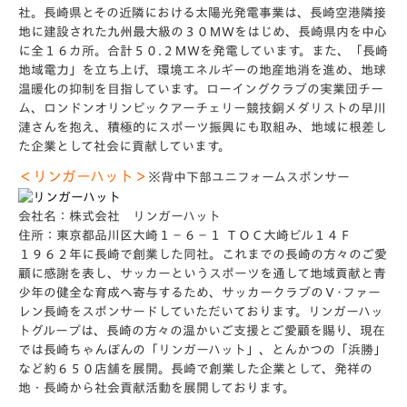
社。長崎県とその近隣における太陽光発電事業は、長崎空港隣接
地に建設された九州最大級の３０ＭＷをはじめ、長崎県内を中心
に全１６カ所。合計５０.２ＭＷを発電しています。また、「長崎
地域電力」を立ち上げ、環境エネルギーの地産地消を進め、地球
温暖化の抑制を目指しています。ローイングクラブの実業団チー
ム、ロンドンオリンピックアーチェリー競技銅メダリストの早川
漣さんを抱え、積極的にスポーツ振興にも取組み、地域に根差し
た企業として社会に貢献しています。
＜リンガーハット＞
※背中下部ユニフォームスポンサー
会社名：株式会社 リンガーハット
住所：東京都品川区大崎１－６－１ ＴＯＣ大崎ビル１４Ｆ
１９６２年に長崎で創業した同社。これまでの長崎の方々のご愛
顧に感謝を表し、サッカーというスポーツを通して地域貢献と青
少年の健全な育成へ寄与するため、サッカークラブのＶ･ファー
レン長崎をスポンサードしていただいております。リンガーハッ
トグループは、長崎の方々の温かいご支援とご愛顧を賜り、現在
では長崎ちゃんぽんの「リンガーハット」、とんかつの「浜勝」
など約６５０店舗を展開。長崎で創業した企業として、発祥の
地・長崎から社会貢献活動を展開しております。