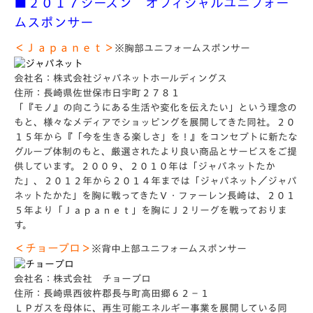
■２０１７シーズン オフィシャルユニフォー
ムスポンサー
＜Ｊａｐａｎｅｔ＞
※胸部ユニフォームスポンサー
会社名：株式会社ジャパネットホールディングス
住所：長崎県佐世保市日宇町２７８１
「『モノ』の向こうにある生活や変化を伝えたい」という理念の
もと、様々なメディアでショッピングを展開してきた同社。２０
１５年から『「今を生きる楽しさ」を！』をコンセプトに新たな
グループ体制のもと、厳選されたより良い商品とサービスをご提
供しています。２００９、２０１０年は「ジャパネットたか
た」、２０１２年から２０１４年までは「ジャパネット／ジャパ
ネットたかた」を胸に戦ってきたＶ・ファーレン長崎は、２０１
５年より「Ｊａｐａｎｅｔ」を胸にＪ２リーグを戦っておりま
す。
＜チョープロ＞
※背中上部ユニフォームスポンサー
会社名：株式会社 チョープロ
住所：長崎県西彼杵郡長与町高田郷６２－１
ＬＰガスを母体に、再生可能エネルギー事業を展開している同