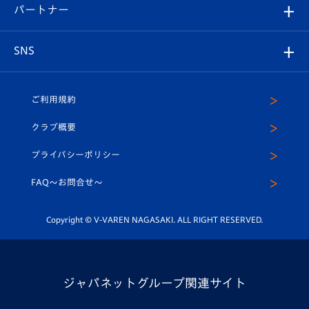
2026-27ユニフォーム
メディア
育成からのお知らせ
パートナー
マスコット紹介
ヴィヴィくんの長崎おもてなしガイド
はじめての観戦ガイド
プレイヤーズスイート
店舗情報
グッズ
アカデミー
チームスケジュール
V-EXPRESS
パートナー企業一覧
SNS
（ユニフォーム入場）
ホームタウン
U-18
クラブハウス（練習場）
パートナー募集
公式Twitter
ご利用規約
アカデミー
U-15
応援メディア
法人限定 VIP BOX
ヴィヴィくんインスタグラム
クラブ概要
スクール
U-12
メディア出演情報
プライバシーポリシー
公式LINE＠
スクール
FAQ〜お問合せ〜
平和祈念活動
Youtube公式チャンネル
ホームタウン活動
Copyright © V-VAREN NAGASAKI. ALL RIGHT RESERVED.
ジャパネットグループ関連サイト