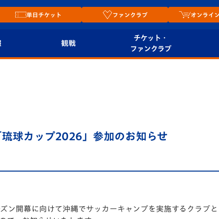
単日チケット
ファンクラブ
オンライ
チケット・
報
観戦
ファンクラブ
観戦ルール
チケット
オンラ
はじめての観戦ガイ
シーズンシート
2026
ド
ム
プレイヤーズスイート
Revive Team
店舗情
「琉球カップ2026」参加のお知らせ
関連
V-LOVERS（ファン
スタジアムへのアク
クラブ）
セス
リー
ヴィヴィくんの長崎
ルメ
おもてなしガイド
7シーズン開幕に向けて沖縄でサッカーキャンプを実施するクラブ