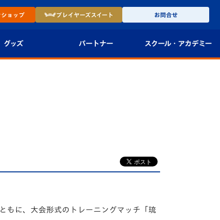
ン
ショップ
プレイヤーズ
スイート
お問合せ
グッズ
パートナー
スクール・
アカデミー
インショップ
パートナー企業一覧
アカデミー
-27ユニフォー
パートナー募集
U-18
法人限定 VIP BOX
U-15
報
U-12
スクール
とともに、大会形式のトレーニングマッチ「琉