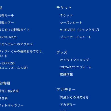
戦
チケット
観戦ルール
チケット
観戦ツアー
シーズンシート
はじめての観戦ガイド
V-LOVERS（ファンクラブ）
evive Team
プレイヤーズスイート
スタジアムへのアクセス
ヴィヴィくんの長崎おもてなし
グッズ
ガイド
オンラインショップ
-EXPRESS
2026-27ユニフォーム
（ユニフォーム入場）
店舗情報
合情報
アカデミー
試合日程/結果
育成からのお知らせ
順位表
アカデミー
フォトギャラリー