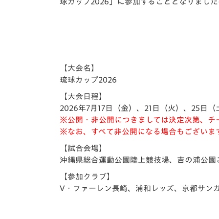
イベント
マスコット紹介
球カップ2026」に参加することとなりまし
メディア
チームスケジュール
グッズ
クラブハウス（練習
場）
【大会名】
ホームタウン
琉球カップ2026
応援メディア
【大会日程】
アカデミー
2026年7⽉17⽇（金）、21日（火）、25⽇（
平和祈念活動
※公開・非公開につきましては決定次第、チ
スクール
※なお、すべて非公開になる場合もございま
ホームタウン活動
【試合会場】
沖縄県総合運動公園陸上競技場、吉の浦公園
【参加クラブ】
V・ファーレン長崎、浦和レッズ、京都サンガF