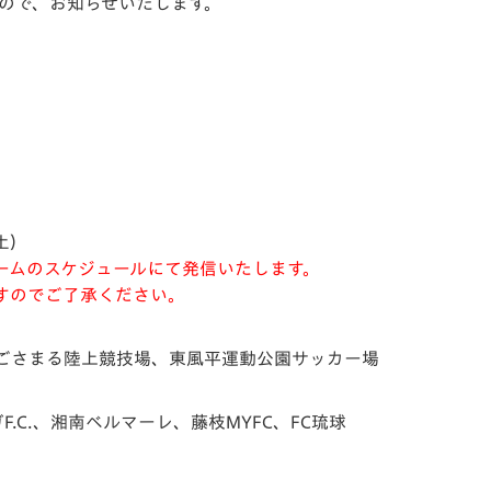
たので、お知らせいたします。
V-EXPRESS（ユニフ
ォーム入場）
土）
ームのスケジュールにて発信いたします。
すのでご了承ください。
ごさまる陸上競技場、東⾵平運動公園サッカー場
.C.、湘南ベルマーレ、藤枝MYFC、FC琉球