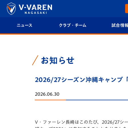
ニュース
クラブ・チーム
試合情
すべて
クラブプロフィール
試合日程/結果
トップチーム
フィロソフィー
試合情報
お知らせ
クラブ
クラブ概要
順位表
2026/27シーズン沖縄キャンプ
試合情報
エンブレム紹介
U-21 Jリーグ
2026.06.30
ファンクラブ
選手プロフィール
フォトギャラ
チケット
スタッフプロフィール
スタジアムグ
V・ファーレン長崎はこのたび、2026/2