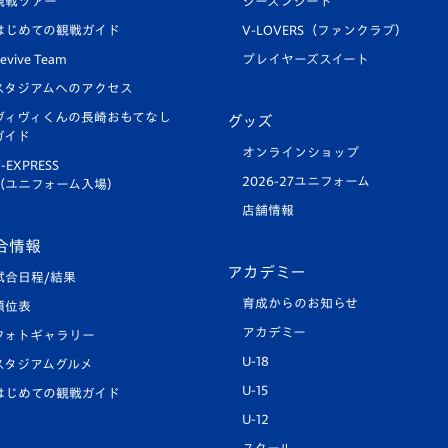
観戦ツアー
シーズンシート
はじめての観戦ガイド
V-LOVERS（ファンクラブ）
evive Team
プレイヤーズスイート
スタジアムへのアクセス
ヴィヴィくんの長崎おもてなし
グッズ
ガイド
オンラインショップ
-EXPRESS
2026-27ユニフォーム
（ユニフォーム入場）
店舗情報
合情報
アカデミー
試合日程/結果
育成からのお知らせ
順位表
アカデミー
フォトギャラリー
U-18
スタジアムグルメ
U-15
はじめての観戦ガイド
U-12