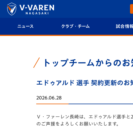
ニュース
クラブ・チーム
試合情
すべて
クラブプロフィール
試合日程/結果
トップチーム
フィロソフィー
試合情報
トップチームからのお
クラブ
クラブ概要
順位表
エドゥアルド 選手 契約更新のお
試合情報
エンブレム紹介
U-21 Jリーグ
2026.06.28
ファンクラブ
選手プロフィール
フォトギャラ
Ｖ・ファーレン長崎は、エドゥアルド選手と2
チケット
スタッフプロフィール
スタジアムグ
のご声援をよろしくお願いいたします。