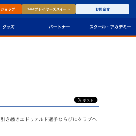
ン
ショップ
プレイヤーズ
スイート
お問合せ
グッズ
パートナー
スクール・
アカデミー
インショップ
パートナー企業一覧
アカデミー
-27ユニフォー
パートナー募集
U-18
法人限定 VIP BOX
U-15
報
U-12
スクール
す。引き続きエドゥアルド選手ならびにクラブへ