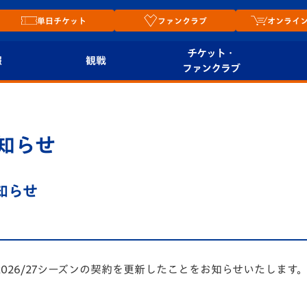
単日チケット
ファンクラブ
オンライ
チケット・
報
観戦
ファンクラブ
観戦ルール
チケット
オンラ
はじめての観戦ガイ
シーズンシート
2026
知らせ
ド
ム
プレイヤーズスイート
Revive Team
店舗情
知らせ
関連
V-LOVERS（ファン
スタジアムへのアク
クラブ）
セス
リー
ヴィヴィくんの長崎
026/27シーズンの契約を更新したことをお知らせいたしま
ルメ
おもてなしガイド