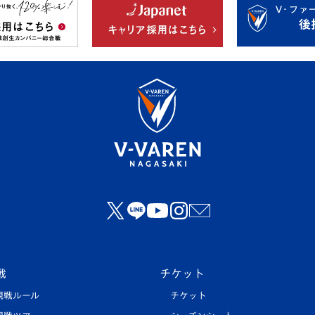
戦
チケット
観戦ルール
チケット