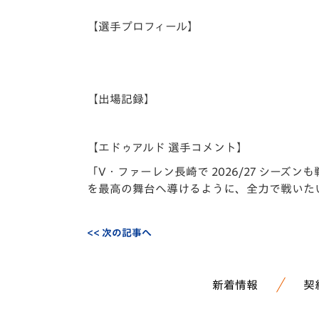
イベント
マスコット紹介
【選手プロフィール】
メディア
チームスケジュール
グッズ
クラブハウス（練習
場）
【出場記録】
ホームタウン
応援メディア
アカデミー
【エドゥアルド 選手コメント】
平和祈念活動
「V・ファーレン長崎で 2026/27 シ
スクール
を最高の舞台へ導けるように、全力で戦いた
ホームタウン活動
<< 次の記事へ
新着情報
契