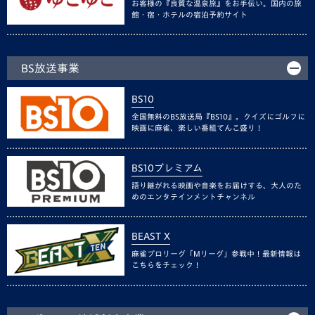
お客様の『良質な温泉旅』をお手伝い。国内の旅
館・宿・ホテルの宿泊予約サイト
BS放送事業
BS10
全国無料のBS放送局『BS10』。クイズにゴルフに
映画に麻雀、楽しい番組てんこ盛り！
BS10プレミアム
語り継がれる映画や音楽をお届けする、大人のた
めのエンタテインメントチャンネル
BEAST X
麻雀プロリーグ「Mリーグ」参戦中！最新情報は
こちらをチェック！