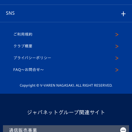
はじめての観戦ガイド
プレイヤーズスイート
店舗情報
グッズ
アカデミー
チームスケジュール
V-EXPRESS
パートナー企業一覧
SNS
（ユニフォーム入場）
ホームタウン
U-18
クラブハウス（練習場）
パートナー募集
公式Twitter
ご利用規約
アカデミー
U-15
応援メディア
法人限定 VIP BOX
ヴィヴィくんインスタグラム
クラブ概要
スクール
U-12
メディア出演情報
プライバシーポリシー
公式LINE＠
スクール
FAQ〜お問合せ〜
平和祈念活動
Youtube公式チャンネル
ホームタウン活動
Copyright © V-VAREN NAGASAKI. ALL RIGHT RESERVED.
ジャパネットグループ関連サイト
通信販売事業