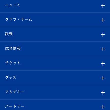
ニュース
すべて
クラブ・チーム
トップチーム
クラブプロフィール
観戦
クラブ
フィロソフィー
観戦ルール
試合情報
試合情報
クラブ概要
観戦ツアー
試合日程/結果
チケット
ファンクラブ
エンブレム紹介
はじめての観戦ガイド
順位表
チケット
グッズ
チケット
選手プロフィール
Revive Team
フォトギャラリー
シーズンシート
オンラインショップ
アカデミー
イベント
スタッフプロフィール
スタジアムへのアクセス
スタジアムグルメ
V-LOVERS（ファンクラブ）
2026-27ユニフォーム
メディア
育成からのお知らせ
パートナー
マスコット紹介
ヴィヴィくんの長崎おもてなしガイド