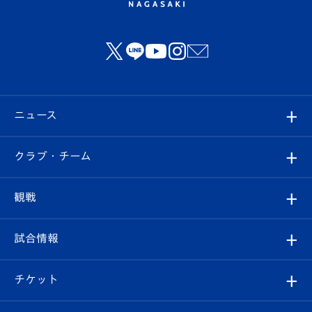
ニュース
すべて
クラブ・チーム
トップチーム
クラブプロフィール
観戦
クラブ
フィロソフィー
観戦ルール
試合情報
試合情報
クラブ概要
観戦ツアー
試合日程/結果
チケット
ファンクラブ
エンブレム紹介
はじめての観戦ガイド
順位表