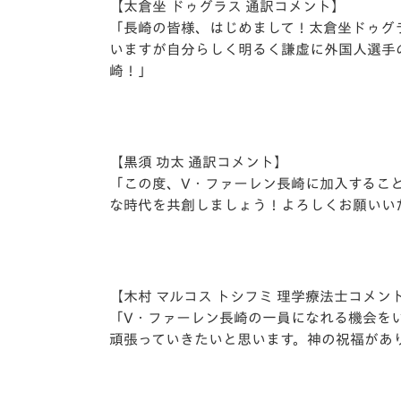
【太倉坐 ドゥグラス 通訳コメント】
「⻑崎の皆様、はじめまして！太倉坐ドゥグ
いますが⾃分らしく明るく謙虚に外国⼈選⼿
崎！」
【⿊須 功太 通訳コメント】
「この度、V・ファーレン⻑崎に加⼊するこ
な時代を共創しましょう！よろしくお願いい
【⽊村 マルコス トシフミ 理学療法⼠コメン
「V・ファーレン⻑崎の⼀員になれる機会を
頑張っていきたいと思います。神の祝福があ