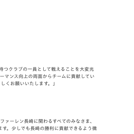
持つクラブの⼀員として戦えることを⼤変光
ォーマンス向上の両⾯からチームに貢献してい
ろしくお願いいたします。」
・ファーレン⻑崎に関わるすべてのみなさま、
ます。少しでも⻑崎の勝利に貢献できるよう微