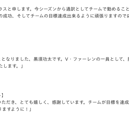
ラスと申します。今シーズンから通訳としてチームで勤めるこ
の成功、そしてチームの⽬標達成出来るように頑張りますので
ととなりました、⿊須功太です。V・ファーレンの⼀員として、
たします。」
ト】
いただき、とても嬉しく、感謝しています。チームが⽬標を達
りますように！」