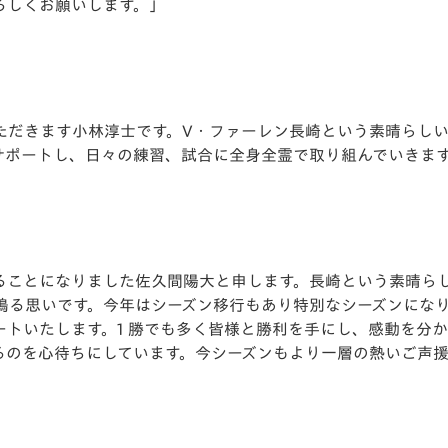
ろしくお願いします。」
ただきます⼩林淳⼠です。V・ファーレン⻑崎という素晴らし
サポートし、⽇々の練習、試合に全⾝全霊で取り組んでいきま
ことになりました佐久間陽⼤と申します。⻑崎という素晴らしい街
鳴る思いです。今年はシーズン移⾏もあり特別なシーズンにな
ートいたします。1 勝でも多く皆様と勝利を⼿にし、感動を分
るのを⼼待ちにしています。今シーズンもより⼀層の熱いご声