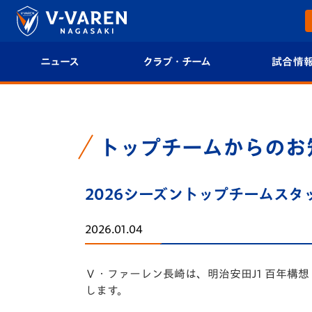
ニュース
クラブ・チーム
試合情
すべて
クラブプロフィール
試合日程/結果
トップチーム
フィロソフィー
試合情報
トップチームからのお
クラブ
クラブ概要
順位表
2026シーズントップチームス
試合情報
エンブレム紹介
U-21 Jリーグ
2026.01.04
ファンクラブ
選手プロフィール
フォトギャラ
Ｖ・ファーレン長崎は、明治安田J1 百年構
チケット
スタッフプロフィール
スタジアムグ
します。