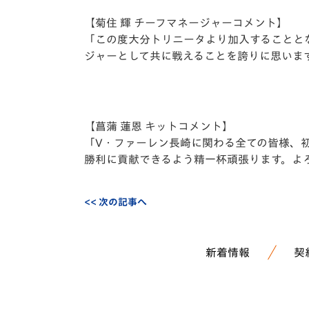
【菊住 輝 チーフマネージャーコメント】
「この度⼤分トリニータより加⼊することと
ジャーとして共に戦えることを誇りに思いま
【菖蒲 蓮恩 キットコメント】
「V・ファーレン⻑崎に関わる全ての皆様、
勝利に貢献できるよう精⼀杯頑張ります。よ
<< 次の記事へ
新着情報
契