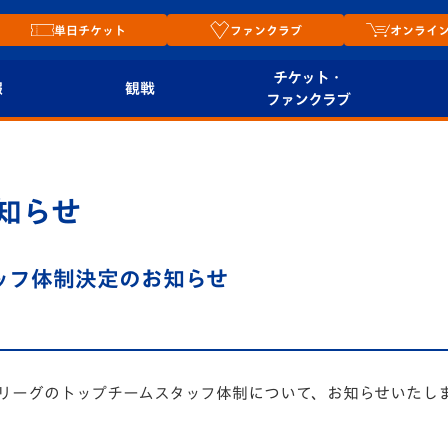
単日チケット
ファンクラブ
オンライ
チケット・
報
観戦
ファンクラブ
観戦ルール
チケット
オンラ
はじめての観戦ガイ
シーズンシート
2026
知らせ
ド
ム
プレイヤーズスイート
Revive Team
店舗情
タッフ体制決定のお知らせ
関連
V-LOVERS（ファン
スタジアムへのアク
クラブ）
セス
リー
ヴィヴィくんの長崎
想リーグのトップチームスタッフ体制について、お知らせいたし
ルメ
おもてなしガイド