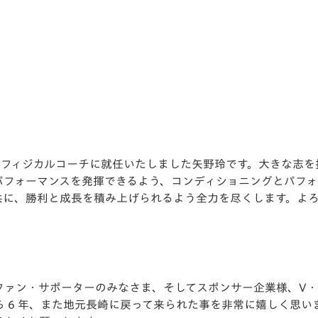
V-EXPRESS（ユニフ
ォーム入場）
ムフィジカルコーチに就任いたしました⽮野玲です。⼤きな志を
パフォーマンスを発揮できるよう、コンディショニングとパフ
共に、勝利と成⻑を積み上げられるよう全⼒を尽くします。よ
ファン・サポーターのみなさま、そしてスポンサー企業様、V
 6 年、また地元⻑崎に戻って来られた事を⾮常に嬉しく思い