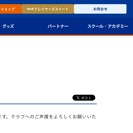
ン
ショップ
プレイヤーズ
スイート
お問合せ
グッズ
パートナー
スクール・
アカデミー
インショップ
パートナー企業一覧
アカデミー
-27ユニフォー
パートナー募集
U-18
法人限定 VIP BOX
U-15
報
U-12
スクール
ます。クラブへのご声援をよろしくお願いいた