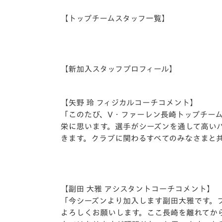
イベント
マスコット紹介
【トップチームスタッフ一覧】
メディア
チームスケジュール
グッズ
クラブハウス（練習
場）
【新加入スタッフプロフィール】
ホームタウン
応援メディア
アカデミー
【⽮野 玲 フィジカルコーチコメント】
平和祈念活動
「このたび、V・ファーレン⻑崎トップチー
栄に思います。選⼿がシーズンを通して⾼い
スクール
ホームタウン活動
きます。クラブに関わるすべてのみなさまと
【副⽥ ⼤雅 アシスタントコーチコメント】
「今シーズンより加⼊します副⽥⼤雅です。
よろしくお願いします。ここ⻑崎を離れてから