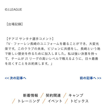
©J.LEAGUE
【出場記録】
【チアゴ サンタナ選手コメント】
「V・ファーレン⻑崎のユニフォームを着ることができ、⼤変光
栄です。このクラブの未来、ビジョンに共感をし、⻑崎という地
で新しい歴史を作るために加⼊しました。私は強い決意を持っ
て、チームが J1 リーグの⾼いレベルで戦えるように、⽇々最善
を尽くすことをお約束します。」
<< 次の記事へ
前の記事へ >>
新着情報
契約関連
キャンプ
トレーニング
イベント
トピックス