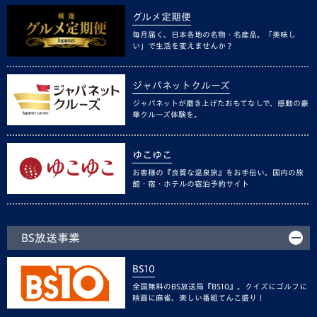
グルメ定期便
毎月届く、日本各地の名物・名産品。「美味し
い」で生活を変えませんか？
ジャパネットクルーズ
ジャパネットが磨き上げたおもてなしで、感動の豪
華クルーズ体験を。
ゆこゆこ
お客様の『良質な温泉旅』をお手伝い。国内の旅
館・宿・ホテルの宿泊予約サイト
BS放送事業
BS10
全国無料のBS放送局『BS10』。クイズにゴルフに
映画に麻雀、楽しい番組てんこ盛り！