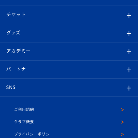
試合情報
クラブ概要
観戦ツアー
試合日程/結果
チケット
ファンクラブ
エンブレム紹介
はじめての観戦ガイド
順位表
チケット
グッズ
チケット
選手プロフィール
Revive Team
フォトギャラリー
シーズンシート
オンラインショップ
アカデミー
イベント
スタッフプロフィール
スタジアムへのアクセス
スタジアムグルメ
V-LOVERS（ファンクラブ）
2026-27ユニフォーム
メディア
育成からのお知らせ
パートナー
マスコット紹介
ヴィヴィくんの長崎おもてなしガイド
はじめての観戦ガイド
プレイヤーズスイート
店舗情報
グッズ
アカデミー
チームスケジュール
V-EXPRESS
パートナー企業一覧
SNS
（ユニフォーム入場）
ホームタウン
U-18
クラブハウス（練習場）
パートナー募集
公式Twitter
ご利用規約
アカデミー
U-15
応援メディア
法人限定 VIP BOX
ヴィヴィくんインスタグラム
クラブ概要
スクール
U-12
メディア出演情報
プライバシーポリシー
公式LINE＠