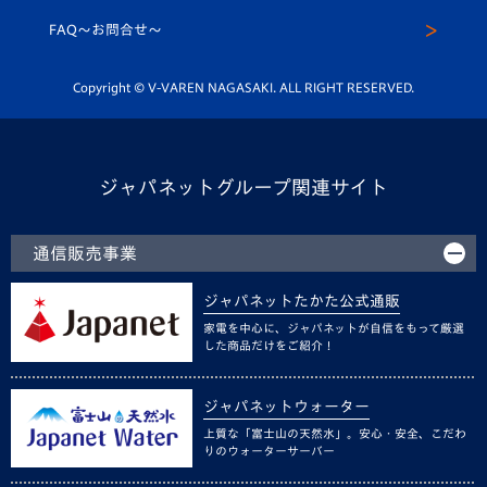
スクール
FAQ〜お問合せ〜
平和祈念活動
Youtube公式チャンネル
ホームタウン活動
Copyright © V-VAREN NAGASAKI. ALL RIGHT RESERVED.
ジャパネットグループ関連サイト
通信販売事業
ジャパネットたかた公式通販
家電を中心に、ジャパネットが自信をもって厳選
した商品だけをご紹介！
ジャパネットウォーター
上質な「富士山の天然水」。安心・安全、こだわ
りのウォーターサーバー