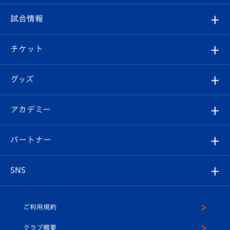
クラブ
フィロソフィー
観戦ルール
試合情報
試合情報
クラブ概要
観戦ツアー
試合日程/結果
チケット
ファンクラブ
エンブレム紹介
はじめての観戦ガイド
順位表
チケット
グッズ
チケット
選手プロフィール
Revive Team
フォトギャラリー
シーズンシート
オンラインショップ
アカデミー
イベント
スタッフプロフィール
スタジアムへのアクセス
スタジアムグルメ
V-LOVERS（ファンクラブ）
2026-27ユニフォーム
メディア
育成からのお知らせ
パートナー
マスコット紹介
ヴィヴィくんの長崎おもてなしガイド
はじめての観戦ガイド
プレイヤーズスイート
店舗情報
グッズ
アカデミー
チームスケジュール
V-EXPRESS
パートナー企業一覧
SNS
（ユニフォーム入場）
ホームタウン
U-18
クラブハウス（練習場）
パートナー募集
公式Twitter
ご利用規約
アカデミー
U-15
応援メディア
法人限定 VIP BOX
ヴィヴィくんインスタグラム
クラブ概要