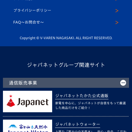
スクール
U-12
メディア出演情報
プライバシーポリシー
公式LINE＠
スクール
FAQ〜お問合せ〜
平和祈念活動
Youtube公式チャンネル
ホームタウン活動
Copyright © V-VAREN NAGASAKI. ALL RIGHT RESERVED.
ジャパネットグループ関連サイト
通信販売事業
ジャパネットたかた公式通販
家電を中心に、ジャパネットが自信をもって厳選
した商品だけをご紹介！
ジャパネットウォーター
上質な「富士山の天然水」。安心・安全、こだわ