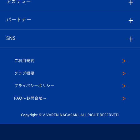
オンラインショップ
アカデミー
イベント
スタッフプロフィール
スタジアムへのアクセス
スタジアムグルメ
V-LOVERS（ファンクラブ）
2026-27ユニフォーム
メディア
育成からのお知らせ
パートナー
マスコット紹介
ヴィヴィくんの長崎おもてなしガイド
はじめての観戦ガイド
プレイヤーズスイート
店舗情報
グッズ
アカデミー
チームスケジュール
V-EXPRESS
パートナー企業一覧
SNS
（ユニフォーム入場）
ホームタウン
U-18
クラブハウス（練習場）
パートナー募集
公式Twitter
ご利用規約
アカデミー
U-15
応援メディア
法人限定 VIP BOX
ヴィヴィくんインスタグラム
クラブ概要
スクール
U-12
メディア出演情報
プライバシーポリシー
公式LINE＠
スクール
FAQ〜お問合せ〜
平和祈念活動
Youtube公式チャンネル
ホームタウン活動
Copyright © V-VAREN NAGASAKI. ALL RIGHT RESERVED.