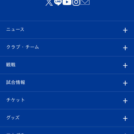
ニュース
すべて
クラブ・チーム
トップチーム
クラブプロフィール
観戦
クラブ
フィロソフィー
観戦ルール
試合情報
試合情報
クラブ概要
観戦ツアー
試合日程/結果
チケット
ファンクラブ
エンブレム紹介
はじめての観戦ガイド
順位表
チケット
グッズ
チケット
選手プロフィール
Revive Team
フォトギャラリー
シーズンシート