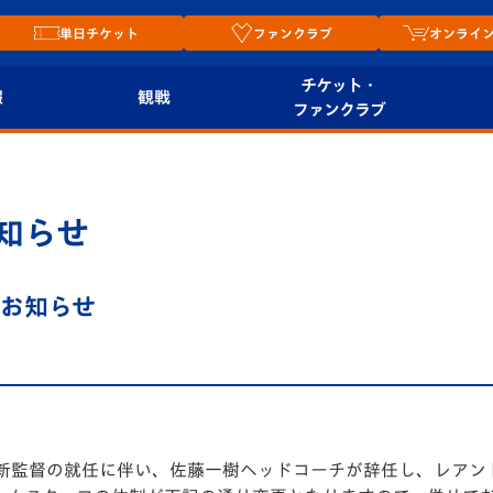
単日チケット
ファンクラブ
オンライ
チケット・
報
観戦
ファンクラブ
観戦ルール
チケット
オンラ
はじめての観戦ガイ
シーズンシート
2026
知らせ
ド
ム
プレイヤーズスイート
Revive Team
店舗情
のお知らせ
関連
V-LOVERS（ファン
スタジアムへのアク
クラブ）
セス
リー
ヴィヴィくんの長崎
ルメ
おもてなしガイド
新監督の就任に伴い、佐藤一樹ヘッドコーチが辞任し、レアン