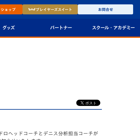
ン
ショップ
プレイヤーズ
スイート
お問合せ
グッズ
パートナー
スクール・
アカデミー
インショップ
パートナー企業一覧
アカデミー
-27ユニフォー
パートナー募集
U-18
法人限定 VIP BOX
U-15
報
U-12
スクール
ドロヘッドコーチとデニス分析担当コーチが