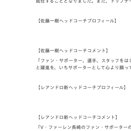
イベント
マスコット紹介
就任することとなりました。また、トップチ
メディア
チームスケジュール
【佐藤一樹ヘッドコーチプロフィール】
グッズ
クラブハウス（練習
場）
ホームタウン
【佐藤一樹ヘッドコーチコメント】
応援メディア
アカデミー
「ファン・サポーター、選手、スタッフをは
平和祈念活動
と躍進を、いちサポーターとして心より願っ
スクール
ホームタウン活動
【レアンドロ新ヘッドコーチプロフィール】
【レアンドロ新ヘッドコーチコメント】
「V・ファーレン長崎のファン・サポーター