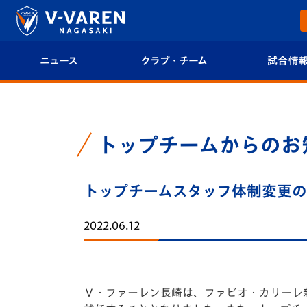
ニュース
クラブ・チーム
試合情
すべて
クラブプロフィール
試合日程/結果
トップチーム
フィロソフィー
試合情報
トップチームからのお
クラブ
クラブ概要
順位表
トップチームスタッフ体制変更
試合情報
エンブレム紹介
U-21 Jリーグ
2022.06.12
ファンクラブ
選手プロフィール
フォトギャラ
チケット
スタッフプロフィール
スタジアムグ
Ｖ・ファーレン長崎は、ファビオ・カリーレ