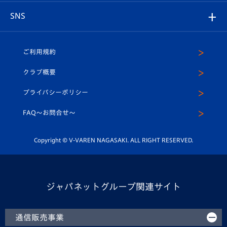
店舗情報
グッズ
アカデミー
チームスケジュール
V-EXPRESS
パートナー企業一覧
SNS
（ユニフォーム入場）
ホームタウン
U-18
クラブハウス（練習場）
パートナー募集
公式Twitter
ご利用規約
アカデミー
U-15
応援メディア
法人限定 VIP BOX
ヴィヴィくんインスタグラム
クラブ概要
スクール
U-12
メディア出演情報
プライバシーポリシー
公式LINE＠
スクール
FAQ〜お問合せ〜
平和祈念活動
Youtube公式チャンネル
ホームタウン活動
Copyright © V-VAREN NAGASAKI. ALL RIGHT RESERVED.
ジャパネットグループ関連サイト
通信販売事業