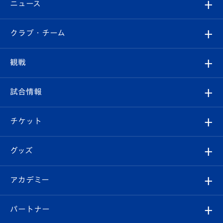
ニュース
すべて
クラブ・チーム
トップチーム
クラブプロフィール
観戦
クラブ
フィロソフィー
観戦ルール
試合情報
試合情報
クラブ概要
観戦ツアー
試合日程/結果
チケット
ファンクラブ
エンブレム紹介
はじめての観戦ガイド
順位表
チケット
グッズ
チケット
選手プロフィール
Revive Team
フォトギャラリー
シーズンシート
オンラインショップ
アカデミー
イベント
スタッフプロフィール
スタジアムへのアクセス
スタジアムグルメ
V-LOVERS（ファンクラブ）
2026-27ユニフォーム
メディア
育成からのお知らせ
パートナー
マスコット紹介
ヴィヴィくんの長崎おもてなしガイド
はじめての観戦ガイド
プレイヤーズスイート