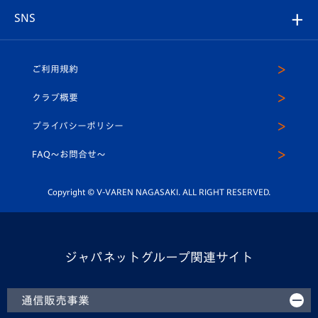
店舗情報
グッズ
アカデミー
チームスケジュール
V-EXPRESS
パートナー企業一覧
SNS
（ユニフォーム入場）
ホームタウン
U-18
クラブハウス（練習場）
パートナー募集
公式Twitter
ご利用規約
アカデミー
U-15
応援メディア
法人限定 VIP BOX
ヴィヴィくんインスタグラム
クラブ概要
スクール
U-12
メディア出演情報
プライバシーポリシー
公式LINE＠
スクール
FAQ〜お問合せ〜
平和祈念活動
Youtube公式チャンネル
ホームタウン活動
Copyright © V-VAREN NAGASAKI. ALL RIGHT RESERVED.
ジャパネットグループ関連サイト
通信販売事業