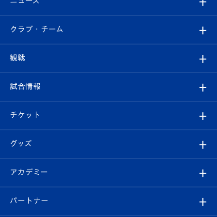
ニュース
すべて
クラブ・チーム
トップチーム
クラブプロフィール
観戦
クラブ
フィロソフィー
観戦ルール
試合情報
試合情報
クラブ概要
観戦ツアー
試合日程/結果
チケット
ファンクラブ
エンブレム紹介
はじめての観戦ガイド
順位表
チケット
グッズ
チケット
選手プロフィール
Revive Team
フォトギャラリー
シーズンシート
オンラインショップ
アカデミー
イベント
スタッフプロフィール
スタジアムへのアクセス
スタジアムグルメ
V-LOVERS（ファンクラブ）
2026-27ユニフォーム
メディア
育成からのお知らせ
パートナー
マスコット紹介
ヴィヴィくんの長崎おもてなしガイド
はじめての観戦ガイド
プレイヤーズスイート