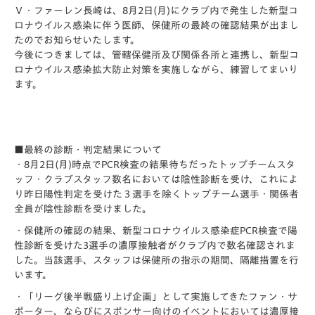
Ｖ・ファーレン長崎は、8月2日(月)にクラブ内で発生した新型コ
ロナウイルス感染に伴う医師、保健所の最終の確認結果が出まし
たのでお知らせいたします。
今後につきましては、管轄保健所及び関係各所と連携し、新型コ
ロナウイルス感染拡大防止対策を実施しながら、練習してまいり
ます。
■最終の診断・判定結果について
・8月2日(月)時点でPCR検査の結果待ちだったトップチームスタ
ッフ・クラブスタッフ数名においては陰性診断を受け、これによ
り昨日陽性判定を受けた３選手を除くトップチーム選手・関係者
全員が陰性診断を受けました。
・保健所の確認の結果、新型コロナウイルス感染症PCR検査で陽
性診断を受けた3選手の濃厚接触者がクラブ内で数名確認されま
した。当該選手、スタッフは保健所の指示の期間、隔離措置を行
います。
・「リーグ後半戦盛り上げ企画」として実施してきたファン・サ
ポーター、ならびにスポンサー向けのイベントにおいては濃厚接