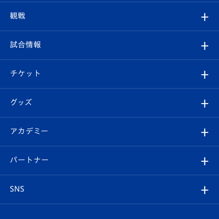
トップチーム
クラブプロフィール
観戦
クラブ
フィロソフィー
観戦ルール
試合情報
試合情報
クラブ概要
観戦ツアー
試合日程/結果
チケット
ファンクラブ
エンブレム紹介
はじめての観戦ガイド
順位表
チケット
グッズ
チケット
選手プロフィール
Revive Team
フォトギャラリー
シーズンシート
オンラインショップ
アカデミー
イベント
スタッフプロフィール
スタジアムへのアクセス
スタジアムグルメ
V-LOVERS（ファンクラブ）
2026-27ユニフォーム
メディア
育成からのお知らせ
パートナー
マスコット紹介
ヴィヴィくんの長崎おもてなしガイド
はじめての観戦ガイド
プレイヤーズスイート
店舗情報
グッズ
アカデミー
チームスケジュール
V-EXPRESS
パートナー企業一覧
SNS
（ユニフォーム入場）
ホームタウン
U-18
クラブハウス（練習場）
パートナー募集
公式Twitter