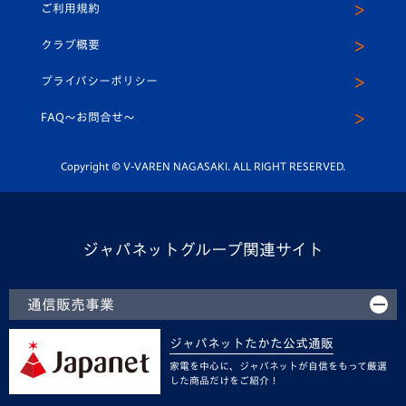
ご利用規約
アカデミー
U-15
応援メディア
法人限定 VIP BOX
ヴィヴィくんインスタグラム
クラブ概要
スクール
U-12
メディア出演情報
プライバシーポリシー
公式LINE＠
スクール
FAQ〜お問合せ〜
平和祈念活動
Youtube公式チャンネル
ホームタウン活動
Copyright © V-VAREN NAGASAKI. ALL RIGHT RESERVED.
ジャパネットグループ関連サイト
通信販売事業
ジャパネットたかた公式通販
家電を中心に、ジャパネットが自信をもって厳選
した商品だけをご紹介！