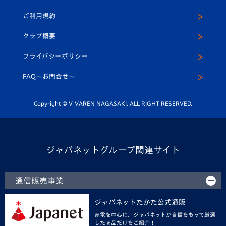
クラブハウス（練習場）
パートナー募集
公式Twitter
ご利用規約
アカデミー
U-15
応援メディア
法人限定 VIP BOX
ヴィヴィくんインスタグラム
クラブ概要
スクール
U-12
メディア出演情報
プライバシーポリシー
公式LINE＠
スクール
FAQ〜お問合せ〜
平和祈念活動
Youtube公式チャンネル
ホームタウン活動
Copyright © V-VAREN NAGASAKI. ALL RIGHT RESERVED.
ジャパネットグループ関連サイト
通信販売事業
ジャパネットたかた公式通販
家電を中心に、ジャパネットが自信をもって厳選
した商品だけをご紹介！