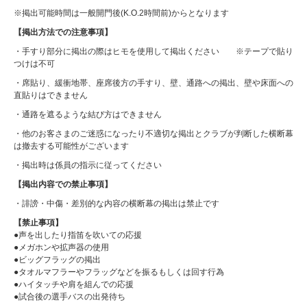
※掲出可能時間は一般開門後(K.O.2時間前)からとなります
【掲出方法での注意事項】
・手すり部分に掲出の際はヒモを使用して掲出ください ※テープで貼り
つけは不可
・席貼り、緩衝地帯、座席後方の手すり、壁、通路への掲出、壁や床面への
直貼りはできません
・通路を遮るような結び方はできません
・他のお客さまのご迷惑になったり不適切な掲出とクラブが判断した横断幕
は撤去する可能性がございます
・掲出時は係員の指示に従ってください
【掲出内容での禁止事項】
・誹謗・中傷・差別的な内容の横断幕の掲出は禁止です
【禁止事項】
●声を出したり指笛を吹いての応援
●メガホンや拡声器の使用
●ビッグフラッグの掲出
●タオルマフラーやフラッグなどを振るもしくは回す行為
●ハイタッチや肩を組んでの応援
●試合後の選手バスの出発待ち