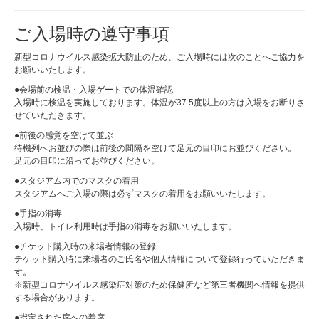
ご入場時の遵守事項
新型コロナウイルス感染拡大防止のため、ご入場時には次のことへご協力を
お願いいたします。
●会場前の検温・入場ゲートでの体温確認
入場時に検温を実施しております。体温が37.5度以上の方は入場をお断りさ
せていただきます。
●前後の感覚を空けて並ぶ
待機列へお並びの際は前後の間隔を空けて足元の目印にお並びください。
足元の目印に沿ってお並びください。
●スタジアム内でのマスクの着用
スタジアムへご入場の際は必ずマスクの着用をお願いいたします。
●手指の消毒
入場時、トイレ利用時は手指の消毒をお願いいたします。
●チケット購入時の来場者情報の登録
チケット購入時に来場者のご氏名や個人情報について登録行っていただきま
す。
※新型コロナウイルス感染症対策のため保健所など第三者機関へ情報を提供
する場合があります。
●指定された席への着席