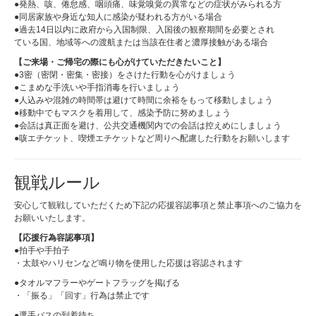
●発熱、咳、倦怠感、咽頭痛、味覚嗅覚の異常などの症状がみられる方
●同居家族や身近な知人に感染が疑われる方がいる場合
●過去14日以内に政府から入国制限、入国後の観察期間を必要とされ
ている国、地域等への渡航または当該在住者と濃厚接触がある場合
【ご来場・ご帰宅の際にも心がけていただきたいこと】
●3密（密閉・密集・密接）をさけた行動を心がけましょう
●こまめな手洗いや手指消毒を行いましょう
●人込みや混雑の時間帯は避けて時間に余裕をもって移動しましょう
●移動中でもマスクを着用して、感染予防に努めましょう
●会話は真正面を避け、公共交通機関内での会話は控えめにしましょう
●咳エチケット、喫煙エチケットなど周りへ配慮した行動をお願いします
観戦ルール
安心して観戦していただくため下記の応援容認事項と禁止事項へのご協力を
お願いいたします。
【応援行為容認事項】
●拍手や手拍子
・太鼓やハリセンなど鳴り物を使用した応援は容認されます
●タオルマフラーやゲートフラッグを掲げる
・「振る」「回す」行為は禁止です
●選手バスの到着待ち