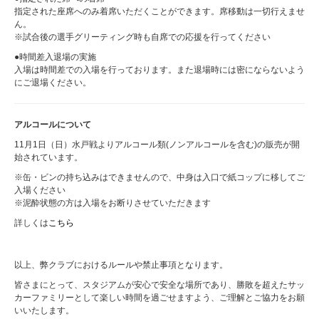
指定された座席へのみ着席いただくことができます。席移動は一切行えませ
ん。
※試合後の選手グリーティング時も自席での応援を行ってください
●時間差入退場の実施
入場は時間差での入場を行っております。また退場時には密にならないよう
にご退場ください。
アルコールについて
11月1日（日）水戸戦よりアルコール類(ノンアルコールを含む)の販売が開
始されています。
※缶・ビンの持ち込みはできませんので、中身は入口で紙コップに移してご
入場ください
※泥酔状態の方は入場をお断りさせていただきます
詳しくは
こちら
以上、弊クラブにおけるルールや禁止事項となります。
皆さまにとって、スタジアムが安心で安全な場所であり、勝敗を超えたサッ
カーファミリーとして楽しい時間を過ごせますよう、ご理解とご協力をお願
いいたします。