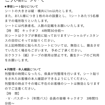
■ 事前シート貼りについて
シートの大きさは
縦・横共に1ｍ以内
とします。
また、お1人様につき１枚のみの設置とし、 1シートあたり5名様
までの場所取りといたします。
シートには代表者名、人数の記載をお願いいたします。
【時 間】 キックオフ 4時間30分前～
※シートはクラブが事前に貼っておりますソーシャルディスタン
スの目印にそってお貼りください。
※上記時間前に貼られたシートについては、無効とし、撤去させ
ていただく場合もございます。 予めご了承ください。
※クラフト（紙）テープの使用は禁止です。養生テープのご利用
をお願いします。
■ 列整理・本人確認について
列整理の時間になったら、係員が列整理を行います。シート貼り
をされたお客様の本人確認ができるようにしてください。
列整理の時点でその場に不在のお客様のシートは無効となります
のでご注意ください。
【時 間】
・V・パスポート（年間パス）会員の皆様 キックオフ 3時間15
分前～