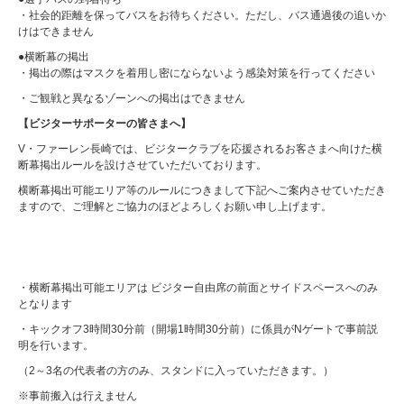
・社会的距離を保ってバスをお待ちください。ただし、バス通過後の追いか
けはできません
●横断幕の掲出
・掲出の際はマスクを着用し密にならないよう感染対策を行ってください
・ご観戦と異なるゾーンへの掲出はできません
【ビジターサポーターの皆さまへ】
V・ファーレン長崎では、ビジタークラブを応援されるお客さまへ向けた横
断幕掲出ルールを設けさせていただいております。
横断幕掲出可能エリア等のルールにつきまして下記へご案内させていただき
ますので、ご理解とご協力のほどよろしくお願い申し上げます。
・横断幕掲出可能エリアは ビジター自由席の前面とサイドスペースへのみ
となります
・キックオフ3時間30分前（開場1時間30分前）に係員がNゲートで事前説
明を行います。
（2～3名の代表者の方のみ、スタンドに入っていただきます。）
※事前搬入は行えません