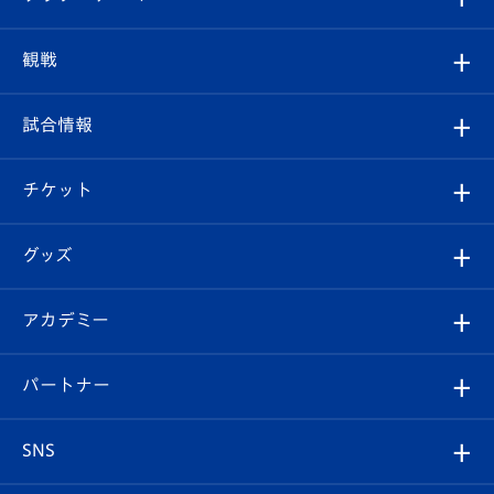
トップチーム
クラブプロフィール
観戦
クラブ
フィロソフィー
観戦ルール
試合情報
試合情報
クラブ概要
観戦ツアー
試合日程/結果
チケット
ファンクラブ
エンブレム紹介
はじめての観戦ガイド
順位表
チケット
グッズ
チケット
選手プロフィール
Revive Team
フォトギャラリー
シーズンシート
オンラインショップ
アカデミー
イベント
スタッフプロフィール
スタジアムへのアクセス
スタジアムグルメ
V-LOVERS（ファンクラブ）
2026-27ユニフォーム
メディア
育成からのお知らせ
パートナー
マスコット紹介
ヴィヴィくんの長崎おもてなしガイド
はじめての観戦ガイド
プレイヤーズスイート
店舗情報
グッズ
アカデミー
チームスケジュール
V-EXPRESS
パートナー企業一覧
SNS
（ユニフォーム入場）
ホームタウン
U-18