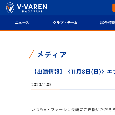
ニュース
クラブ・チーム
試合情
すべて
クラブプロフィール
試合日程/結果
トップチーム
フィロソフィー
試合情報
メディア
クラブ
クラブ概要
順位表
【出演情報】〈11月8日(日)〉エフ
試合情報
エンブレム紹介
U-21 Jリーグ
2020.11.05
ファンクラブ
選手プロフィール
フォトギャラ
チケット
スタッフプロフィール
スタジアムグ
いつもV・ファーレン長崎にご声援いただき