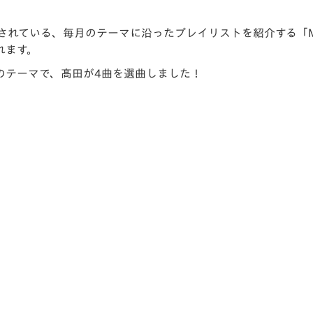
V-EXPRESS（ユニフ
ォーム入場）
れている、毎月のテーマに沿ったプレイリストを紹介する「My D
れます。
のテーマで、髙田が4曲を選曲しました！