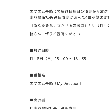
イベント
マスコット紹介
エフエム長崎にて毎週日曜日の18時から放送さ
メディア
チームスケジュール
表取締役社長 髙田春奈が選んだ4曲が放送さ
グッズ
クラブハウス（練習
「あなたを奮い立たせる応援歌」という11月
場）
皆さん、ぜひご視聴ください！
ホームタウン
応援メディア
アカデミー
■放送日時
平和祈念活動
11月8日（日）18：00 ～ 18：55
スクール
ホームタウン活動
■番組名
エフエム長崎「My Direction」
■出演者
代表取締役社長 髙田春奈