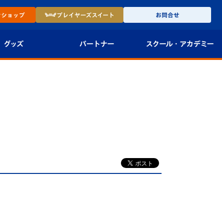
ン
ショップ
プレイヤーズ
スイート
お問合せ
グッズ
パートナー
スクール・
アカデミー
インショップ
パートナー企業一覧
アカデミー
-27ユニフォー
パートナー募集
U-18
法人限定 VIP BOX
U-15
報
U-12
スクール