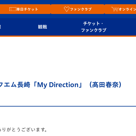
単日チケット
ファンクラブ
オンライ
チケット・
報
観戦
ファンクラブ
観戦ルール
チケット
オンラ
はじめての観戦ガイ
シーズンシート
2026
ド
ム
プレイヤーズスイート
Revive Team
店舗情
エム長崎「My Direction」（髙田春奈）
関連
V-LOVERS（ファン
スタジアムへのアク
クラブ）
セス
リー
ヴィヴィくんの長崎
ルメ
おもてなしガイド
ありがとうございます。