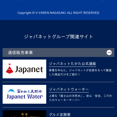
Youtube公式チャンネル
ホームタウン活動
Copyright © V-VAREN NAGASAKI. ALL RIGHT RESERVED.
ジャパネットグループ関連サイト
通信販売事業
ジャパネットたかた公式通販
家電を中心に、ジャパネットが自信をもって厳選
した商品だけをご紹介！
ジャパネットウォーター
上質な「富士山の天然水」。安心・安全、こだわ
りのウォーターサーバー
グルメ定期便