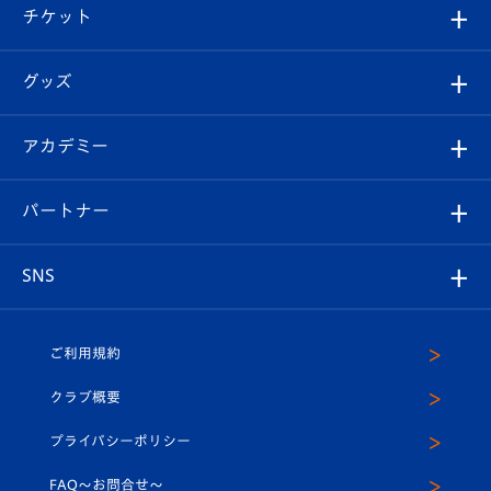
観戦ツアー
試合日程/結果
チケット
ファンクラブ
エンブレム紹介
はじめての観戦ガイド
順位表
チケット
グッズ
チケット
選手プロフィール
Revive Team
フォトギャラリー
シーズンシート
オンラインショップ
アカデミー
イベント
スタッフプロフィール
スタジアムへのアクセス
スタジアムグルメ
V-LOVERS（ファンクラブ）
2026-27ユニフォーム
メディア
育成からのお知らせ
パートナー
マスコット紹介
ヴィヴィくんの長崎おもてなしガイド
はじめての観戦ガイド
プレイヤーズスイート
店舗情報
グッズ
アカデミー
チームスケジュール
V-EXPRESS
パートナー企業一覧
SNS
（ユニフォーム入場）
ホームタウン
U-18
クラブハウス（練習場）
パートナー募集
公式Twitter
ご利用規約
アカデミー
U-15
応援メディア
法人限定 VIP BOX
ヴィヴィくんインスタグラム
クラブ概要
スクール
U-12
メディア出演情報
プライバシーポリシー
公式LINE＠
スクール
FAQ〜お問合せ〜
平和祈念活動