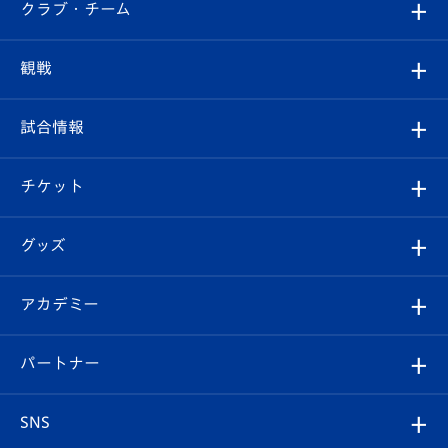
すべて
クラブ・チーム
トップチーム
クラブプロフィール
観戦
クラブ
フィロソフィー
観戦ルール
試合情報
試合情報
クラブ概要
観戦ツアー
試合日程/結果
チケット
ファンクラブ
エンブレム紹介
はじめての観戦ガイド
順位表
チケット
グッズ
チケット
選手プロフィール
Revive Team
フォトギャラリー
シーズンシート
オンラインショップ
アカデミー
イベント
スタッフプロフィール
スタジアムへのアクセス
スタジアムグルメ
V-LOVERS（ファンクラブ）
2026-27ユニフォーム
メディア
育成からのお知らせ
パートナー
マスコット紹介
ヴィヴィくんの長崎おもてなしガイド
はじめての観戦ガイド
プレイヤーズスイート
店舗情報
グッズ
アカデミー
チームスケジュール
V-EXPRESS
パートナー企業一覧
SNS
（ユニフォーム入場）