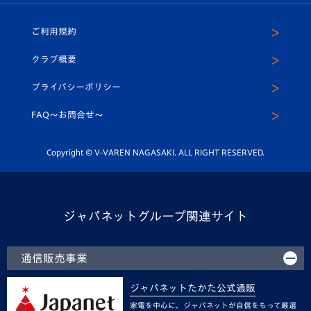
ホームタウン
U-18
クラブハウス（練習場）
パートナー募集
公式Twitter
ご利用規約
アカデミー
U-15
応援メディア
法人限定 VIP BOX
ヴィヴィくんインスタグラム
クラブ概要
スクール
U-12
メディア出演情報
プライバシーポリシー
公式LINE＠
スクール
FAQ〜お問合せ〜
平和祈念活動
Youtube公式チャンネル
ホームタウン活動
Copyright © V-VAREN NAGASAKI. ALL RIGHT RESERVED.
ジャパネットグループ関連サイト
通信販売事業
ジャパネットたかた公式通販
家電を中心に、ジャパネットが自信をもって厳選