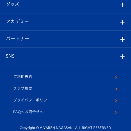
順位表
チケット
グッズ
チケット
選手プロフィール
Revive Team
フォトギャラリー
シーズンシート
オンラインショップ
アカデミー
イベント
スタッフプロフィール
スタジアムへのアクセス
スタジアムグルメ
V-LOVERS（ファンクラブ）
2026-27ユニフォーム
メディア
育成からのお知らせ
パートナー
マスコット紹介
ヴィヴィくんの長崎おもてなしガイド
はじめての観戦ガイド
プレイヤーズスイート
店舗情報
グッズ
アカデミー
チームスケジュール
V-EXPRESS
パートナー企業一覧
SNS
（ユニフォーム入場）
ホームタウン
U-18
クラブハウス（練習場）
パートナー募集
公式Twitter
ご利用規約
アカデミー
U-15
応援メディア
法人限定 VIP BOX
ヴィヴィくんインスタグラム
クラブ概要
スクール
U-12
メディア出演情報
プライバシーポリシー
公式LINE＠
スクール
FAQ〜お問合せ〜
平和祈念活動
Youtube公式チャンネル
ホームタウン活動
Copyright © V-VAREN NAGASAKI. ALL RIGHT RESERVED.