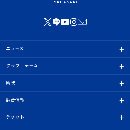
ニュース
すべて
クラブ・チーム
トップチーム
クラブプロフィール
観戦
クラブ
フィロソフィー
観戦ルール
試合情報
試合情報
クラブ概要
観戦ツアー
試合日程/結果
チケット
ファンクラブ
エンブレム紹介
はじめての観戦ガイド