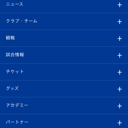
ニュース
すべて
クラブ・チーム
トップチーム
クラブプロフィール
観戦
クラブ
フィロソフィー
観戦ルール
試合情報
試合情報
クラブ概要
観戦ツアー
試合日程/結果
チケット
ファンクラブ
エンブレム紹介
はじめての観戦ガイド
順位表
チケット
グッズ
チケット
選手プロフィール
Revive Team
フォトギャラリー
シーズンシート
オンラインショップ
アカデミー
イベント
スタッフプロフィール
スタジアムへのアクセス
スタジアムグルメ
V-LOVERS（ファンクラブ）
2026-27ユニフォーム
メディア
育成からのお知らせ
パートナー
マスコット紹介
ヴィヴィくんの長崎おもてなしガイド
はじめての観戦ガイド