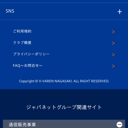
プレイヤーズスイート
店舗情報
グッズ
アカデミー
チームスケジュール
V-EXPRESS
パートナー企業一覧
SNS
（ユニフォーム入場）
ホームタウン
U-18
クラブハウス（練習場）
パートナー募集
公式Twitter
ご利用規約
アカデミー
U-15
応援メディア
法人限定 VIP BOX
ヴィヴィくんインスタグラム
クラブ概要
スクール
U-12
メディア出演情報
プライバシーポリシー
公式LINE＠
スクール
FAQ〜お問合せ〜
平和祈念活動
Youtube公式チャンネル
ホームタウン活動
Copyright © V-VAREN NAGASAKI. ALL RIGHT RESERVED.
ジャパネットグループ関連サイト
通信販売事業