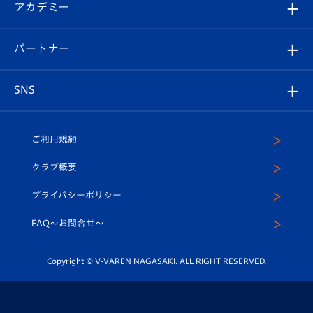
オンラインショップ
アカデミー
イベント
スタッフプロフィール
スタジアムへのアクセス
スタジアムグルメ
V-LOVERS（ファンクラブ）
2026-27ユニフォーム
メディア
育成からのお知らせ
パートナー
マスコット紹介
ヴィヴィくんの長崎おもてなしガイド
はじめての観戦ガイド
プレイヤーズスイート
店舗情報
グッズ
アカデミー
チームスケジュール
V-EXPRESS
パートナー企業一覧
SNS
（ユニフォーム入場）
ホームタウン
U-18
クラブハウス（練習場）
パートナー募集
公式Twitter
ご利用規約
アカデミー
U-15
応援メディア
法人限定 VIP BOX
ヴィヴィくんインスタグラム
クラブ概要
スクール
U-12
メディア出演情報
プライバシーポリシー
公式LINE＠
スクール
FAQ〜お問合せ〜
平和祈念活動
Youtube公式チャンネル
ホームタウン活動
Copyright © V-VAREN NAGASAKI. ALL RIGHT RESERVED.