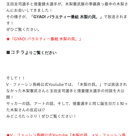
玉田圭司選手と徳重健太選手が、木梨憲武展の準備真っ最中の木梨さ
んにお会いしてきました！
その様子が、
「GYAO! バラエティー番組 木梨の貝。」
で放送されま
す！
ぜひご覧ください。
★
「GYAO! バラエティー番組 木梨の貝。」
コチラ
■
よりご覧ください
そして！！
V・ファーレン長崎公式Youtubeでは、「木梨の貝。」では放送され
なかった木梨憲武さんと玉田圭司選手と徳重健太選手の対談を大公
開！
サッカーの話、アートの話、そして、徳重選手と同じ誕生日だと知っ
た木梨さんの反応は!?
みどころたっぷり！ぜひご覧ください！
★V・ファーレン長崎公式Youtube
「木梨の貝。×V・ファーレン長