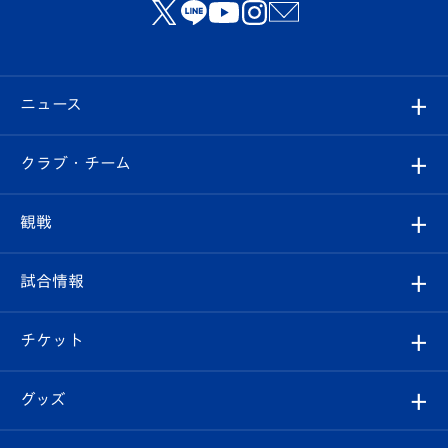
ニュース
すべて
クラブ・チーム
トップチーム
クラブプロフィール
観戦
クラブ
フィロソフィー
観戦ルール
試合情報
試合情報
クラブ概要
観戦ツアー
試合日程/結果
チケット
ファンクラブ
エンブレム紹介
はじめての観戦ガイド
順位表
チケット
グッズ
チケット
選手プロフィール
Revive Team
フォトギャラリー
シーズンシート