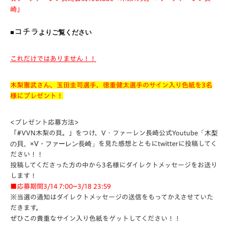
崎」
コチラ
■
よりご覧ください
これだけではありません！！
木梨憲武さん、玉田圭司選手、徳重健太選手のサイン入り色紙を3名
様にプレゼント！
<プレゼント応募方法>
「#VVN木梨の貝。」をつけ、V・ファーレン長崎公式Youtube
「木梨
の貝。×V・ファーレン長崎」
を見た感想とともにtwit
terに投稿してく
ださい！！
投稿してくださった方の中から3名様にダイレクトメッセージをお送り
します！
■応募期間3/14 7:00~3/18 23:59
※当選の通知はダイレクトメッセージの送信をもってかえさせていた
だきます。
ぜひこの貴重なサイン入り色紙をゲットしてください！！