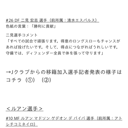
#26 DF 二見 宏志 選手（前所属：清水エスパルス）
色紙の言葉：「勝利に貢献」
二見選手コメント
「すべての試合で頑張ります。得意のロングスローもチャンスが
あれば投げたいです。そして、得点につながればうれしいです。
守備では、ディフェンダー全員で体を張って守ります」
→Jクラブからの移籍加入選手記者発表の様子は
コチラ（
①
）（
②
）
＜ルアン選手＞
#10 MF ルアン マドソン ゲデオン デ パイバ 選手（前所属：アト
レチコミネイロ）