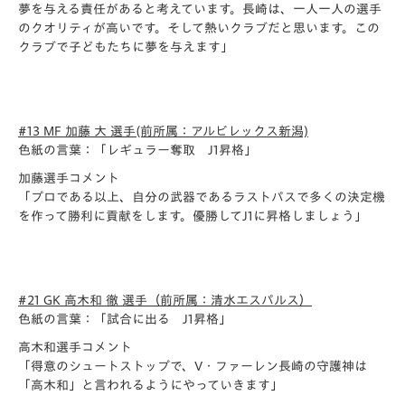
夢を与える責任があると考えていま
す。長崎は、一人一人の選手
のクオリティが高いです。そして熱いクラブだと思います。この
クラブで子どもたちに夢を与えます」
#13 MF 加藤 大 選手(前所属：アルビレックス新潟)
色紙の言葉：「レギュラー奪取 J1昇格」
加藤選手コメント
「プロである以上、
自分の武器であるラストパスで多くの決定機
を作って勝利に貢献を
します。優勝してJ1に昇格しましょう」
#21 GK 高木和 徹 選手（前所属：清水エスパルス）
色紙の言葉：「試合に出る J1昇格」
高木和選手コメント
「得意のシュートストップで、V・ファーレン長崎の守護神は
「高木和」
と言われるようにやっていきます」