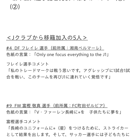
（
②
）
＜Jクラブから移籍加入の5人＞
#4 DF フレイレ 選手（前所属：湘南ベルマーレ）
色紙の言葉：「Only one focus everything to the J1」
フレイレ選手コメント
「私のトレードマークは戦う思いです。
アグレッシブに1試合1試
合を戦い、このチームを再びJ1に連れていく覚悟です」
#9 FW 富樫 敬真 選手（前所属：FC町田ゼルビア）
色紙の言葉：「V・ファーレン長崎に⭐︎を 子供たちに夢を」
富樫選手コメント
「長崎のユニフォームに⭐︎（星）をつけるために、
ストライカー
として結果を出します。そして、
サッカー選手には子どもたちに