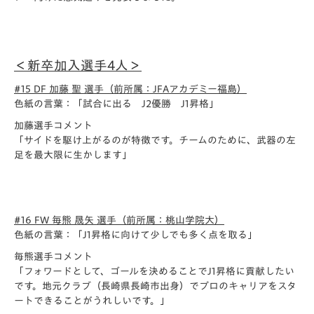
＜新卒加入選手4人＞
#15 DF 加藤 聖 選手（前所属：JFAアカデミー福島）
色紙の言葉：「試合に出る J2優勝 J1昇格」
加藤選手コメント
「サイドを駆け上がるのが特徴です。チームのために、武器の左
足を最大限に生かします」
#16 FW 毎熊 晟矢 選手（前所属：桃山学院大）
色紙の言葉：「J1昇格に向けて少しでも多く点を取る」
毎熊選手コメント
「フォワードとして、
ゴールを決めることでJ1昇格に貢献したい
です。地元クラブ（長崎県長崎市出身）
でプロのキャリアをスタ
ートできることがうれしいです。」