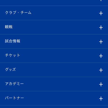
すべて
クラブ・チーム
トップチーム
クラブプロフィール
観戦
クラブ
フィロソフィー
観戦ルール
試合情報
試合情報
クラブ概要
観戦ツアー
試合日程/結果
チケット
ファンクラブ
エンブレム紹介
はじめての観戦ガイド
順位表
チケット
グッズ
チケット
選手プロフィール
Revive Team
フォトギャラリー
シーズンシート
オンラインショップ
アカデミー
イベント
スタッフプロフィール
スタジアムへのアクセス
スタジアムグルメ
V-LOVERS（ファンクラブ）
2026-27ユニフォーム
メディア
育成からのお知らせ
パートナー
マスコット紹介
ヴィヴィくんの長崎おもてなしガイド
はじめての観戦ガイド
プレイヤーズスイート
店舗情報
グッズ