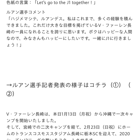
色紙の言葉：「Let’s go to the J1 together！」
ルアン選手コメント
「ハジメマシテ、ルアンデス。私はこれまで、多くの経験を積ん
できました。これだけ大きな目標を掲げているV・
ファーレン長
崎の一員になれることを誇りに思います。ボクはハッピーな人間
なので、みなさんもハッピーにしたいです。一緒にJ1に行きまし
ょう！」
→ルアン選手記者発表の様子はコチラ（
①
）（
②
）
V・ファーレン長崎は、本日
1月13日（月祝）から沖縄で一次キャ
ンプを開始いたしました。
そして、宮崎での二次キャンプを経て、2月23日（日祝）
にホー
ムのトランスコスモススタジアム長崎に栃木SCを迎えて、2020