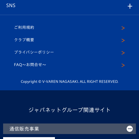
アカデミー
チームスケジュール
V-EXPRESS
パートナー企業一覧
SNS
（ユニフォーム入場）
ホームタウン
U-18
クラブハウス（練習場）
パートナー募集
公式Twitter
ご利用規約
アカデミー
U-15
応援メディア
法人限定 VIP BOX
ヴィヴィくんインスタグラム
クラブ概要
スクール
U-12
メディア出演情報
プライバシーポリシー
公式LINE＠
スクール
FAQ〜お問合せ〜
平和祈念活動
Youtube公式チャンネル
ホームタウン活動
Copyright © V-VAREN NAGASAKI. ALL RIGHT RESERVED.
ジャパネットグループ関連サイト
通信販売事業