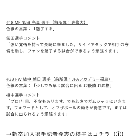
#18 MF 氣田 亮真 選手（前所属：専修大）
色紙の言葉：「魅了する」
氣田選手コメント
「強い覚悟を持って長崎に来ました。サイドアタックで相手の守
備を崩し、
ファンを魅了する試合ができるよう頑張ります」
#33 FW 植中 朝日 選手（前所属：JFAアカデミー福島）
色紙の言葉：「少しでも早く試合に出る J2優勝 J1昇格」
植中選手コメント
「プロ1年目、不安もあります。でも若さでガムシャラにいきま
す。フォワードとして、オフザボールの動きが得意です。まずは
試合に出られるよう頑張ります」
→新卒加入選手記者発表の様子はコチラ（
①
）