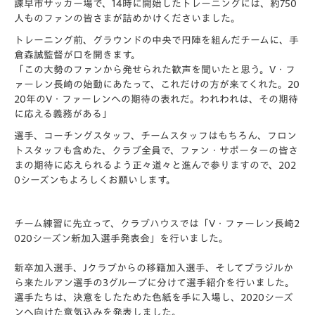
諫早市サッカー場で、
14時に開始したトレーニングには、約750
人ものファンの皆さまが詰めかけくださいました。
トレーニング前、グラウンドの中央で円陣を組んだチームに、手
倉森誠監督が口を開きます。
「この大勢のファンから発せられた歓声を聞いたと思う。V・フ
ァーレン長崎の始動にあたって、
これだけの方が来てくれた。20
20年のV・ファーレンへの期待の表れだ。われわれは、
その期待
に応える義務がある」
選手、コーチングスタッフ、チームスタッフはもちろん、フロン
トスタッフも含めた、クラブ全員で、ファン・サポーターの皆さ
まの期待に応えられるよう正々道々と進んで参りますので、202
0シーズンもよろしくお願いします。
チーム練習に先立って、クラブハウスでは「V・ファーレン長崎2
020シーズン新加入選手発表会」
を行いました。
新卒加入選手、Jクラブからの移籍加入選手、
そしてブラジルか
ら来たルアン選手の3グループに分けて選手紹介を行いました。
選手たちは、決意をしたためた色紙を手に入場し、2020シーズ
ンへ向けた意気込みを発表しました。