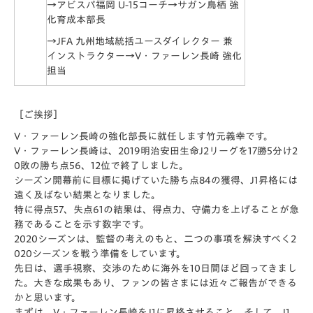
→アビスパ福岡 U-15コーチ→サガン鳥栖 強
化育成本部長
→JFA 九州地域統括ユースダイレクター 兼
インストラクター→V・ファーレン長崎 強化
担当
［ご挨拶］
V・ファーレン長崎の強化部長に就任します竹元義幸です。
V・ファーレン長崎は、2019明治安田生命J2リーグを17勝5分け2
0敗の勝ち点56、12位で終了しました。
シーズン開幕前に目標に掲げていた勝ち点84の獲得、J1昇格には
遠く及ばない結果となりました。
特に得点57、失点61の結果は、得点力、守備力を上げることが急
務であることを示す数字です。
2020シーズンは、監督の考えのもと、二つの事項を解決すべく2
020シーズンを戦う準備をしています。
先日は、選手視察、交渉のために海外を10日間ほど回ってきまし
た。大きな成果もあり、ファンの皆さまには近々ご報告ができる
かと思います。
まずは、V・ファーレン長崎をJ1に昇格させること。そして、J1