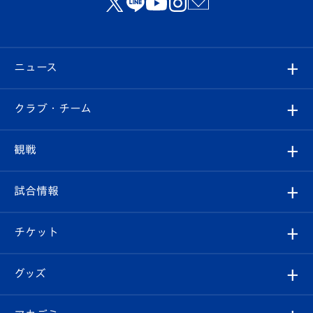
ニュース
すべて
クラブ・チーム
トップチーム
クラブプロフィール
観戦
クラブ
フィロソフィー
観戦ルール
試合情報
試合情報
クラブ概要
観戦ツアー
試合日程/結果
チケット
ファンクラブ
エンブレム紹介
はじめての観戦ガイド
順位表
チケット
グッズ
チケット
選手プロフィール
Revive Team
フォトギャラリー
シーズンシート
オンラインショップ