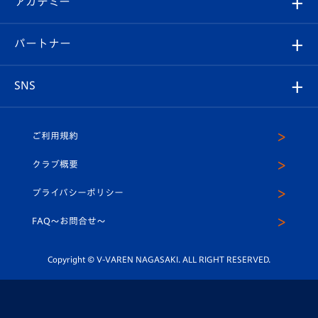
アカデミー
イベント
スタッフプロフィール
スタジアムへのアクセス
スタジアムグルメ
V-LOVERS（ファンクラブ）
2026-27ユニフォーム
メディア
育成からのお知らせ
パートナー
マスコット紹介
ヴィヴィくんの長崎おもてなしガイド
はじめての観戦ガイド
プレイヤーズスイート
店舗情報
グッズ
アカデミー
チームスケジュール
V-EXPRESS
パートナー企業一覧
SNS
（ユニフォーム入場）
ホームタウン
U-18
クラブハウス（練習場）
パートナー募集
公式Twitter
ご利用規約
アカデミー
U-15
応援メディア
法人限定 VIP BOX
ヴィヴィくんインスタグラム
クラブ概要
スクール
U-12
メディア出演情報
プライバシーポリシー
公式LINE＠
スクール
FAQ〜お問合せ〜
平和祈念活動
Youtube公式チャンネル
ホームタウン活動
Copyright © V-VAREN NAGASAKI. ALL RIGHT RESERVED.