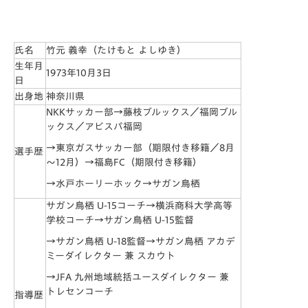
氏名
竹元 義幸（たけもと よしゆき）
生年月
1973年10月3日
日
出身地
神奈川県
NKKサッカー部→藤枝ブルックス／福岡ブル
ックス／アビスパ福岡
→東京ガスサッカー部（期限付き移籍／8月
選手歴
～12月）→福島FC（期限付き移籍）
→水戸ホーリーホック→サガン鳥栖
サガン鳥栖 U-15コーチ→横浜商科大学高等
学校コーチ→サガン鳥栖 U-15監督
→サガン鳥栖 U-18監督→サガン鳥栖 アカデ
ミーダイレクター 兼 スカウト
→JFA 九州地域統括ユースダイレクター 兼
トレセンコーチ
指導歴