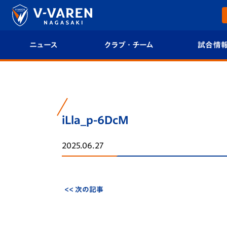
ニュース
クラブ・チーム
試合情
すべて
クラブプロフィール
試合日程/結果
トップチーム
フィロソフィー
試合情報
iLla_p-6DcM
クラブ
クラブ概要
順位表
2025.06.27
試合情報
エンブレム紹介
U-21 Jリーグ
ファンクラブ
選手プロフィール
フォトギャラ
<< 次の記事
チケット
スタッフプロフィール
スタジアムグ