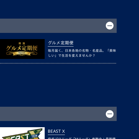
グルメ定期便
毎月届く、日本各地の名物・名産品。「美味
しい」で生活を変えませんか？
BEAST X
麻雀プロリーグ「Mリーグ」参戦中！最新情