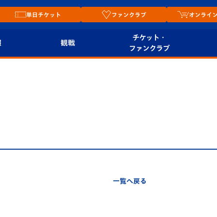
単日チケット
ファンクラブ
オンライ
チケット・
報
観戦
ファンクラブ
観戦ルール
チケット
オンラ
はじめての観戦ガイ
シーズンシート
2026
ド
ム
プレイヤーズスイート
Revive Team
店舗情
関連
V-LOVERS（ファン
スタジアムへのアク
クラブ）
セス
リー
一覧へ戻る
ヴィヴィくんの長崎
ルメ
おもてなしガイド