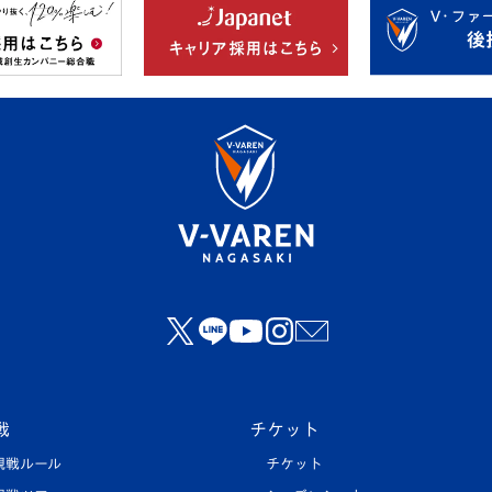
戦
チケット
観戦ルール
チケット