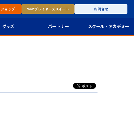
ン
ショップ
プレイヤーズ
スイート
お問合せ
グッズ
パートナー
スクール・
アカデミー
インショップ
パートナー企業一覧
アカデミー
-27ユニフォー
パートナー募集
U-18
法人限定 VIP BOX
U-15
報
U-12
スクール