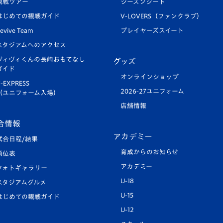
観戦ツアー
シーズンシート
はじめての観戦ガイド
V-LOVERS（ファンクラブ）
evive Team
プレイヤーズスイート
スタジアムへのアクセス
ヴィヴィくんの長崎おもてなし
グッズ
ガイド
オンラインショップ
-EXPRESS
2026-27ユニフォーム
（ユニフォーム入場）
店舗情報
合情報
アカデミー
試合日程/結果
育成からのお知らせ
順位表
アカデミー
フォトギャラリー
U-18
スタジアムグルメ
U-15
はじめての観戦ガイド
U-12