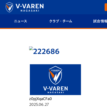
ニュース
クラブ・チーム
試合情
すべて
クラブプロフィール
試合日程/結果
トップチーム
フィロソフィー
試合情報
クラブ
クラブ概要
順位表
試合情報
エンブレム紹介
U-21 Jリーグ
ファンクラブ
選手プロフィール
フォトギャラ
チケット
スタッフプロフィール
スタジアムグ
z0pjXqaCFa0
2025.06.27