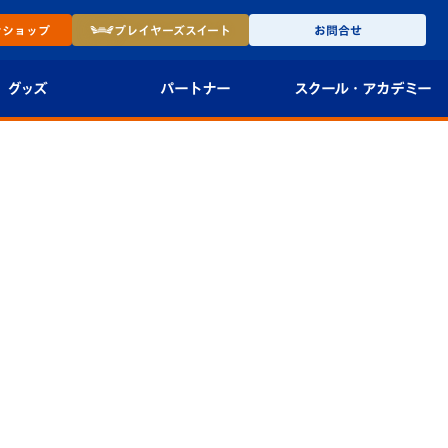
ン
ショップ
プレイヤーズ
スイート
お問合せ
グッズ
パートナー
スクール・
アカデミー
インショップ
パートナー企業一覧
アカデミー
-27ユニフォー
パートナー募集
U-18
法人限定 VIP BOX
U-15
報
U-12
スクール