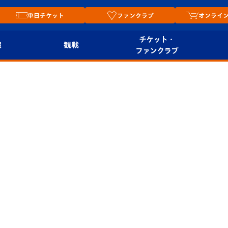
単日チケット
ファンクラブ
オンライ
チケット・
報
観戦
ファンクラブ
観戦ルール
チケット
オンラ
はじめての観戦ガイ
シーズンシート
2026
ド
ム
プレイヤーズスイート
Revive Team
店舗情
関連
V-LOVERS（ファン
スタジアムへのアク
クラブ）
セス
リー
ヴィヴィくんの長崎
ルメ
おもてなしガイド