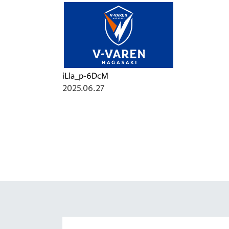
イベント
マスコット紹介
メディア
チームスケジュール
グッズ
クラブハウス（練習
場）
iLla_p-6DcM
ホームタウン
2025.06.27
応援メディア
アカデミー
平和祈念活動
スクール
ホームタウン活動