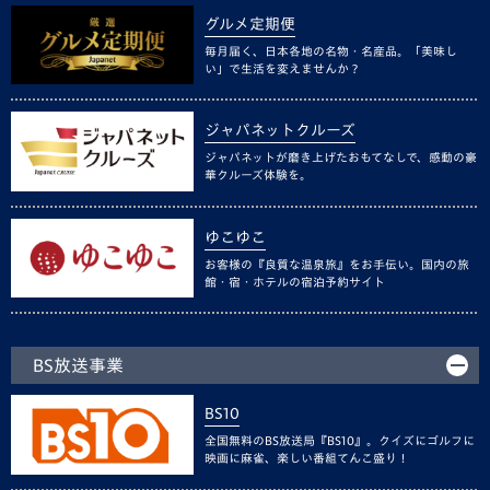
グルメ定期便
毎月届く、日本各地の名物・名産品。「美味し
い」で生活を変えませんか？
ジャパネットクルーズ
ジャパネットが磨き上げたおもてなしで、感動の豪
華クルーズ体験を。
ゆこゆこ
お客様の『良質な温泉旅』をお手伝い。国内の旅
館・宿・ホテルの宿泊予約サイト
BS放送事業
BS10
全国無料のBS放送局『BS10』。クイズにゴルフに
映画に麻雀、楽しい番組てんこ盛り！