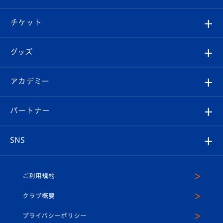
試合情報
クラブ概要
観戦ツアー
試合日程/結果
チケット
ファンクラブ
エンブレム紹介
はじめての観戦ガイド
順位表
チケット
グッズ
チケット
選手プロフィール
Revive Team
フォトギャラリー
シーズンシート
オンラインショップ
アカデミー
イベント
スタッフプロフィール
スタジアムへのアクセス
スタジアムグルメ
V-LOVERS（ファンクラブ）
2026-27ユニフォーム
メディア
育成からのお知らせ
パートナー
マスコット紹介
ヴィヴィくんの長崎おもてなしガイド
はじめての観戦ガイド
プレイヤーズスイート
店舗情報
グッズ
アカデミー
チームスケジュール
V-EXPRESS
パートナー企業一覧
SNS
（ユニフォーム入場）
ホームタウン
U-18
クラブハウス（練習場）
パートナー募集
公式Twitter
ご利用規約
アカデミー
U-15
応援メディア
法人限定 VIP BOX
ヴィヴィくんインスタグラム
クラブ概要
スクール
U-12
メディア出演情報
プライバシーポリシー
公式LINE＠