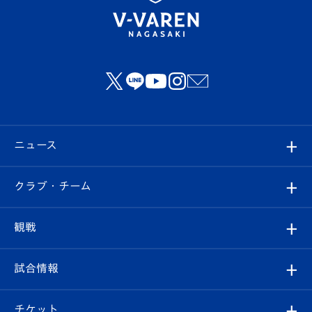
ニュース
すべて
クラブ・チーム
トップチーム
クラブプロフィール
観戦
クラブ
フィロソフィー
観戦ルール
試合情報
試合情報
クラブ概要
観戦ツアー
試合日程/結果
チケット