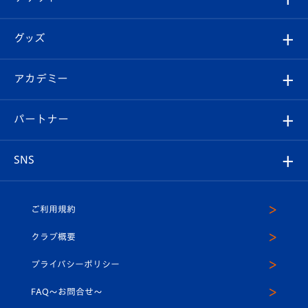
ファンクラブ
エンブレム紹介
はじめての観戦ガイド
順位表
チケット
グッズ
チケット
選手プロフィール
Revive Team
フォトギャラリー
シーズンシート
オンラインショップ
アカデミー
イベント
スタッフプロフィール
スタジアムへのアクセス
スタジアムグルメ
V-LOVERS（ファンクラブ）
2026-27ユニフォーム
メディア
育成からのお知らせ
パートナー
マスコット紹介
ヴィヴィくんの長崎おもてなしガイド
はじめての観戦ガイド
プレイヤーズスイート
店舗情報
グッズ
アカデミー
チームスケジュール
V-EXPRESS
パートナー企業一覧
SNS
（ユニフォーム入場）
ホームタウン
U-18
クラブハウス（練習場）
パートナー募集
公式Twitter
ご利用規約
アカデミー
U-15
応援メディア
法人限定 VIP BOX
ヴィヴィくんインスタグラム
クラブ概要
スクール
U-12
メディア出演情報
プライバシーポリシー
公式LINE＠
スクール
FAQ〜お問合せ〜
平和祈念活動
Youtube公式チャンネル