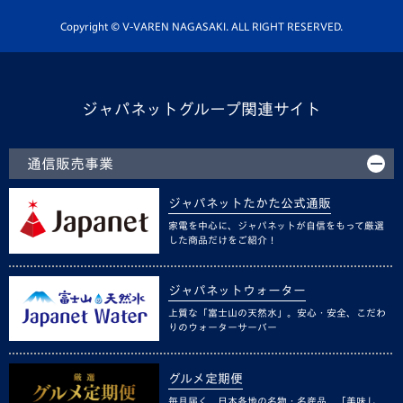
ホームタウン活動
Copyright © V-VAREN NAGASAKI. ALL RIGHT RESERVED.
ジャパネットグループ関連サイト
通信販売事業
ジャパネットたかた公式通販
家電を中心に、ジャパネットが自信をもって厳選
した商品だけをご紹介！
ジャパネットウォーター
上質な「富士山の天然水」。安心・安全、こだわ
りのウォーターサーバー
グルメ定期便
毎月届く、日本各地の名物・名産品。「美味し