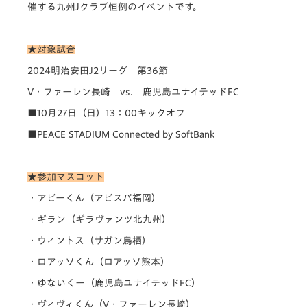
催する九州Jクラブ恒例のイベントです。
★対象試合
2024明治安田J2リーグ 第36節
V・ファーレン長崎 vs. 鹿児島ユナイテッドFC
■10月27日（日）13：00キックオフ
■PEACE STADIUM Connected by SoftBank
★参加マスコット
・アビーくん（アビスパ福岡）
・ギラン（ギラヴァンツ北九州）
・ウィントス（サガン鳥栖）
・ロアッソくん（ロアッソ熊本）
・ゆないくー（鹿児島ユナイテッドFC）
・ヴィヴィくん（V・ファーレン長崎）