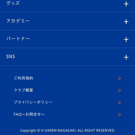
チケット
グッズ
チケット
選手プロフィール
Revive Team
フォトギャラリー
シーズンシート
オンラインショップ
アカデミー
イベント
スタッフプロフィール
スタジアムへのアクセス
スタジアムグルメ
V-LOVERS（ファンクラブ）
2026-27ユニフォーム
メディア
育成からのお知らせ
パートナー
マスコット紹介
ヴィヴィくんの長崎おもてなしガイド
はじめての観戦ガイド
プレイヤーズスイート
店舗情報
グッズ
アカデミー
チームスケジュール
V-EXPRESS
パートナー企業一覧
SNS
（ユニフォーム入場）
ホームタウン
U-18
クラブハウス（練習場）
パートナー募集
公式Twitter
ご利用規約
アカデミー
U-15
応援メディア
法人限定 VIP BOX
ヴィヴィくんインスタグラム
クラブ概要
スクール
U-12
メディア出演情報
プライバシーポリシー
公式LINE＠
スクール
FAQ〜お問合せ〜
平和祈念活動
Youtube公式チャンネル
ホームタウン活動
Copyright © V-VAREN NAGASAKI. ALL RIGHT RESERVED.