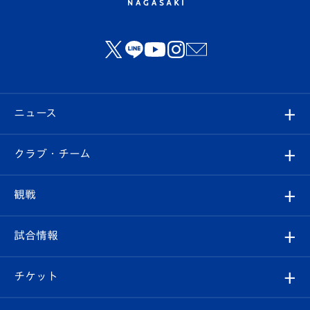
ニュース
すべて
クラブ・チーム
トップチーム
クラブプロフィール
観戦
クラブ
フィロソフィー
観戦ルール
試合情報
試合情報
クラブ概要
観戦ツアー
試合日程/結果
チケット
ファンクラブ
エンブレム紹介
はじめての観戦ガイド
順位表