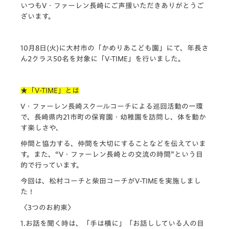
いつもV・
ファーレン長崎にご声援いただきありがとうご
ざいます。
10月8日(火)に大村市の「かめりあこども園」にて、
年長さ
ん2クラス50名を対象に「V-TIME」
を行いました。
★「V-TIME」とは
V・ファーレン長崎スクールコーチによる巡回活動の一環
で、
長崎県内21市町の保育園・幼稚園を訪問し、
体を動か
す楽しさや、
仲間と協力する、仲間を大切にすることなどを伝えていま
す。
また、“V・ファーレン長崎との交流の時間”
という目
的で行っています。
今回は、松村コーチと柴田コーチがV-TIMEを実施しまし
た！
〈3つのお約束〉
1.お話を聞く時は、「手は横に」「
お話ししている人の目