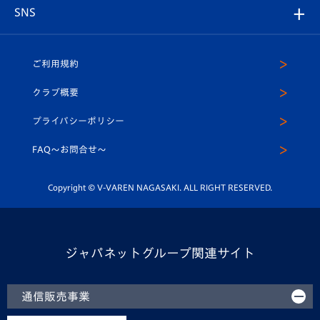
グッズ
アカデミー
チームスケジュール
V-EXPRESS
パートナー企業一覧
SNS
（ユニフォーム入場）
ホームタウン
U-18
クラブハウス（練習場）
パートナー募集
公式Twitter
ご利用規約
アカデミー
U-15
応援メディア
法人限定 VIP BOX
ヴィヴィくんインスタグラム
クラブ概要
スクール
U-12
メディア出演情報
プライバシーポリシー
公式LINE＠
スクール
FAQ〜お問合せ〜
平和祈念活動
Youtube公式チャンネル
ホームタウン活動
Copyright © V-VAREN NAGASAKI. ALL RIGHT RESERVED.
ジャパネットグループ関連サイト
通信販売事業