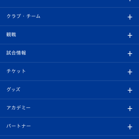
すべて
クラブ・チーム
トップチーム
クラブプロフィール
観戦
クラブ
フィロソフィー
観戦ルール
試合情報
試合情報
クラブ概要
観戦ツアー
試合日程/結果
チケット
ファンクラブ
エンブレム紹介
はじめての観戦ガイド
順位表
チケット
グッズ
チケット
選手プロフィール
Revive Team
フォトギャラリー
シーズンシート
オンラインショップ
アカデミー
イベント
スタッフプロフィール
スタジアムへのアクセス
スタジアムグルメ
V-LOVERS（ファンクラブ）
2026-27ユニフォーム
メディア
育成からのお知らせ
パートナー
マスコット紹介
ヴィヴィくんの長崎おもてなしガイド
はじめての観戦ガイド
プレイヤーズスイート
店舗情報